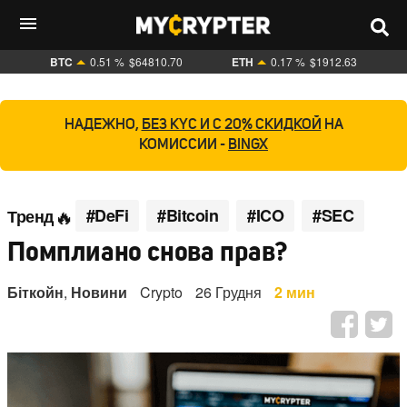
BTC
0.51 %
$64810.70
ETH
0.17 %
$1912.63
НАДЕЖНО,
БЕЗ KYC И С 20% СКИДКОЙ
НА
КОМИССИИ -
BINGX
#DeFi
#Bitcoin
#ICO
#SEC
Тренд
Помплиано снова прав?
Біткойн
,
Новини
Crypto
26 Грудня
2 мин