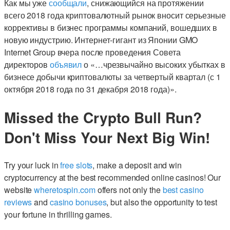
Как мы уже
сообщали
, снижающийся на протяжении
всего 2018 года криптовалютный рынок вносит серьезные
коррективы в бизнес программы компаний, вошедших в
новую индустрию. Интернет-гигант из Японии GMO
Internet Group вчера после проведения Совета
директоров
объявил
о «…чрезвычайно высоких убытках в
бизнесе добычи криптовалюты за четвертый квартал (с 1
октября 2018 года по 31 декабря 2018 года)».
Missed the Crypto Bull Run?
Don't Miss Your Next Big Win!
Try your luck in
free slots
, make a deposit and win
cryptocurrency at the best recommended online casinos! Our
website
wheretospin.com
offers not only the
best casino
reviews
and
casino bonuses
, but also the opportunity to test
your fortune in thrilling games.