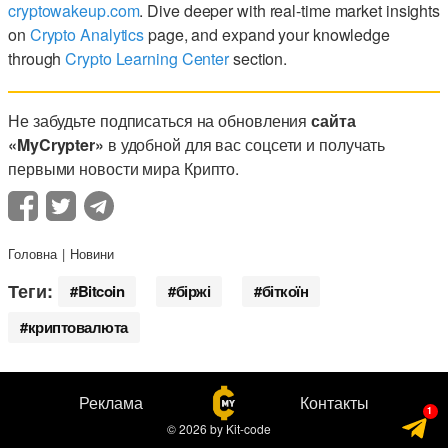
cryptowakeup.com
. Dive deeper with real-time market insights
on
Crypto Analytics
page, and expand your knowledge
through
Crypto Learning Center
section.
Не забудьте подписаться на обновления
сайта
«MyCrypter»
в удобной для вас соцсети и получать
первыми новости мира Крипто.
Головна
Новини
Теги:
Bitcoin
біржі
біткоїн
криптовалюта
Реклама
Контакты
© 2026
by
Kit-code