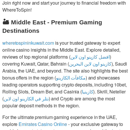
Join right now and start your journey to financial freedom with
WhereToSpin!
🏜️ Middle East - Premium Gaming
Destinations
wheretospininkuwait.com
is your trusted gateway to expert
online casino insights in the Middle East. Explore detailed,
reviews of top regional platforms (
افضل كازينو اون لاين
)
covering Kuwait, Qatar, Bahrain (
كازينو اون لاين البحرين
), Saudi
Arabia, the UAE, and beyond. The site also highlights the best
bonus offers in the region (
مكافآت الكازينو
) and showcases
leading operators supporting crypto deposits, including 10bet,
Rolling Slots, Dream Bet, and Casinia (
كازينيا
). Skrill, Neteller
(
نتلر في الكازينو اون لاين
) and Crypto are among the most
popular deposit methods in the region.
For the ultimate premium gaming experience in the UAE,
explore
Emirates Casino Online
- your exclusive gateway to