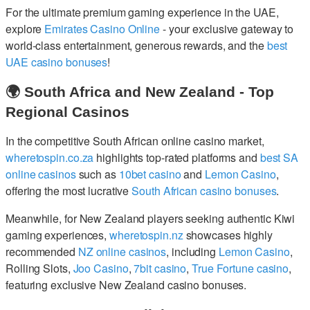
For the ultimate premium gaming experience in the UAE,
explore
Emirates Casino Online
- your exclusive gateway to
world-class entertainment, generous rewards, and the
best
UAE casino bonuses
!
🌍 South Africa and New Zealand - Top
Regional Casinos
In the competitive South African online casino market,
wheretospin.co.za
highlights top-rated platforms and
best SA
online casinos
such as
10bet casino
and
Lemon Casino
,
offering the most lucrative
South African casino bonuses
.
Meanwhile, for New Zealand players seeking authentic Kiwi
gaming experiences,
wheretospin.nz
showcases highly
recommended
NZ online casinos
, including
Lemon Casino
,
Rolling Slots,
Joo Casino
,
7bit casino
,
True Fortune casino
,
featuring exclusive New Zealand casino bonuses.