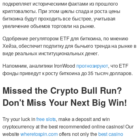
подкрепляет историческими фактами из прошлого
криптовалюты. При этом циклы спада и роста цены
биткоина будут проходить все быстрее, учитывая
увеличение объемов торговли на рынке.
Одобрение регулятором ETF для биткоина, по мнению
Хейза, обеспечит подпитку для бычьего тренда на рынке в
виде реальных институциональных денег.
Напомним, аналитики IronWood
прогнозируют
, что ETF
фонды приведут к росту биткоина до 35 тысяч долларов.
Missed the Crypto Bull Run?
Don't Miss Your Next Big Win!
Try your luck in
free slots
, make a deposit and win
cryptocurrency at the best recommended online casinos! Our
website
wheretospin.com
offers not only the
best casino