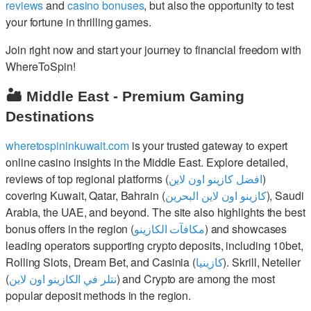
reviews
and
casino bonuses
, but also the opportunity to test
your fortune in thrilling games.
Join right now and start your journey to financial freedom with
WhereToSpin!
🏜️ Middle East - Premium Gaming
Destinations
wheretospininkuwait.com
is your trusted gateway to expert
online casino insights in the Middle East. Explore detailed,
reviews of top regional platforms (
افضل كازينو اون لاين
)
covering Kuwait, Qatar, Bahrain (
كازينو اون لاين البحرين
), Saudi
Arabia, the UAE, and beyond. The site also highlights the best
bonus offers in the region (
مكافآت الكازينو
) and showcases
leading operators supporting crypto deposits, including 10bet,
Rolling Slots, Dream Bet, and Casinia (
كازينيا
). Skrill, Neteller
(
نتلر في الكازينو اون لاين
) and Crypto are among the most
popular deposit methods in the region.