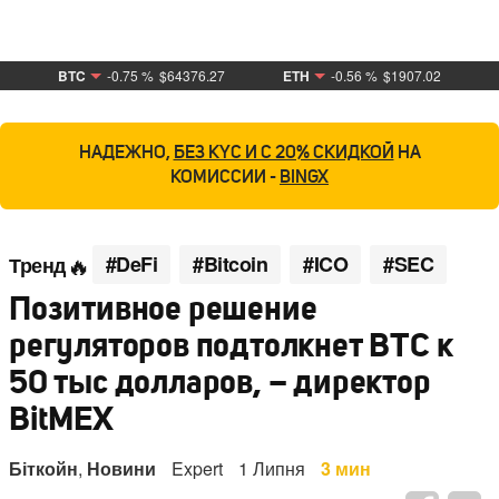
BTC
-0.75 %
$64376.27
ETH
-0.56 %
$1907.02
НАДЕЖНО,
БЕЗ KYC И С 20% СКИДКОЙ
НА
КОМИССИИ -
BINGX
#DeFi
#Bitcoin
#ICO
#SEC
Тренд
Позитивное решение
регуляторов подтолкнет BTC к
50 тыс долларов, – директор
BitMEX
Біткойн
,
Новини
Expert
1 Липня
3 мин