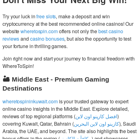
Try your luck in
free slots
, make a deposit and win
cryptocurrency at the best recommended online casinos! Our
website
wheretospin.com
offers not only the
best casino
reviews
and
casino bonuses
, but also the opportunity to test
your fortune in thrilling games.
Join right now and start your journey to financial freedom with
WhereToSpin!
🏜️ Middle East - Premium Gaming
Destinations
wheretospininkuwait.com
is your trusted gateway to expert
online casino insights in the Middle East. Explore detailed,
reviews of top regional platforms (
افضل كازينو اون لاين
)
covering Kuwait, Qatar, Bahrain (
كازينو اون لاين البحرين
), Saudi
Arabia, the UAE, and beyond. The site also highlights the best
bonus offers in the region (
مكافآت الكازينو
) and showcases