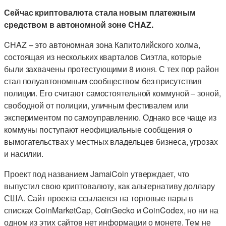
Сейчас криптовалюта стала новым платежным
средством в автономной зоне CHAZ.
CHAZ – это автономная зона Капитолийского холма,
состоящая из нескольких кварталов Сиэтла, которые
были захвачены протестующими 8 июня. С тех пор район
стал полуавтономным сообществом без присутствия
полиции. Его считают самостоятельной коммуной – зоной,
свободной от полиции, уличным фестивалем или
экспериментом по самоуправлению. Однако все чаще из
коммуны поступают неофициальные сообщения о
вымогательствах у местных владельцев бизнеса, угрозах
и насилии.
Проект под названием JamaiCoin утверждает, что
выпустил свою криптовалюту, как альтернативу доллару
США. Сайт проекта ссылается на торговые пары в
списках CoinMarketCap, CoinGecko и CoinCodex, но ни на
одном из этих сайтов нет информации о монете. Тем не