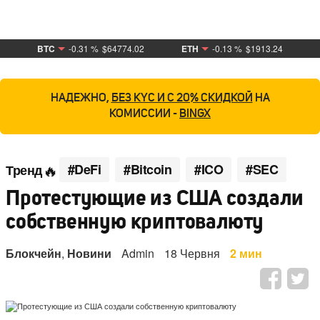
BTC
-0.31 %
$64774.02
ETH
-0.13 %
$1913.24
НАДЕЖНО,
БЕЗ KYC И С 20% СКИДКОЙ
НА
КОМИССИИ -
BINGX
#DeFi
#Bitcoin
#ICO
#SEC
Тренд
Протестующие из США создали
собственную криптовалюту
Блокчейн
,
Новини
Admin
18 Червня
2 мин