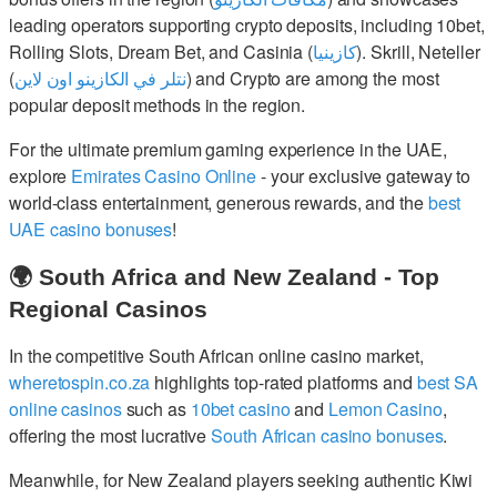
leading operators supporting crypto deposits, including 10bet,
Rolling Slots, Dream Bet, and Casinia (
كازينيا
). Skrill, Neteller
(
نتلر في الكازينو اون لاين
) and Crypto are among the most
popular deposit methods in the region.
For the ultimate premium gaming experience in the UAE,
explore
Emirates Casino Online
- your exclusive gateway to
world-class entertainment, generous rewards, and the
best
UAE casino bonuses
!
🌍 South Africa and New Zealand - Top
Regional Casinos
In the competitive South African online casino market,
wheretospin.co.za
highlights top-rated platforms and
best SA
online casinos
such as
10bet casino
and
Lemon Casino
,
offering the most lucrative
South African casino bonuses
.
Meanwhile, for New Zealand players seeking authentic Kiwi