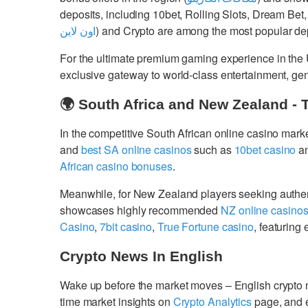
deposits, including 10bet, Rolling Slots, Dream Bet,
اون لاين
) and Crypto are among the most popular dep
For the ultimate premium gaming experience in the
exclusive gateway to world-class entertainment, g
🌍 South Africa and New Zealand - 
In the competitive South African online casino mark
and
best SA online casinos
such as
10bet casino
a
African casino bonuses
.
Meanwhile, for New Zealand players seeking authe
showcases highly recommended
NZ online casino
Casino
,
7bit casino
,
True Fortune casino
, featurin
Crypto News In English
Wake up before the market moves – English crypto
time market insights on
Crypto Analytics
page, and 