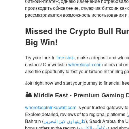
биткоин-платеж, однако изменение потребовало
производить обновление, отключив биткоин как с
рассматривается возможность использования и д
Missed the Crypto Bull Ru
Big Win!
Try your luck in
free slots
, make a deposit and win 
casinos! Our website
wheretospin.com
offers not on
also the opportunity to test your fortune in thrilling 
Join right now and start your journey to financial 
🏜️ Middle East - Premium Gaming 
wheretospininkuwait.com
is your trusted gateway to
Explore detailed, reviews of top regional platforms (
Bahrain (
كازينو اون لاين البحرين
), Saudi Arabia, the 
bonus offers in the region (
مكافآت الكازينو
) and show