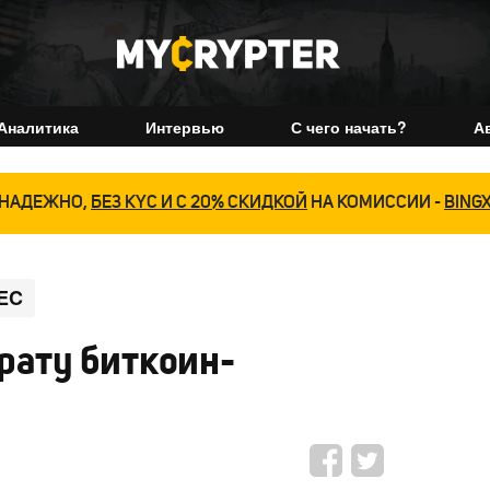
Аналитика
Интервью
С чего начать?
А
НАДЕЖНО,
БЕЗ KYC И С 20% СКИДКОЙ
НА КОМИССИИ -
BING
EC
врату биткоин-
н