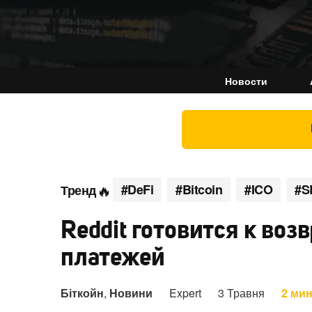
Новости
#DeFi
#Bitcoin
#ICO
#S
Тренд
Reddit готовится к воз
платежей
Біткойн
,
Новини
Expert
3 Травня
2 ми