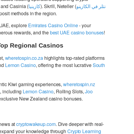
 and Casinia (
كازينيا
). Skrill, Neteller (
نتلر في الكازينو
osit methods in the region.
 UAE, explore
Emirates Casino Online
- your
enerous rewards, and the
best UAE casino bonuses
!
Top Regional Casinos
et,
wheretospin.co.za
highlights top-rated platforms
nd
Lemon Casino
, offering the most lucrative
South
ntic Kiwi gaming experiences,
wheretospin.nz
s
, including
Lemon Casino
, Rolling Slots,
Joo
g exclusive New Zealand casino bonuses.
 news at
cryptowakeup.com
. Dive deeper with real-
expand your knowledge through
Crypto Learning