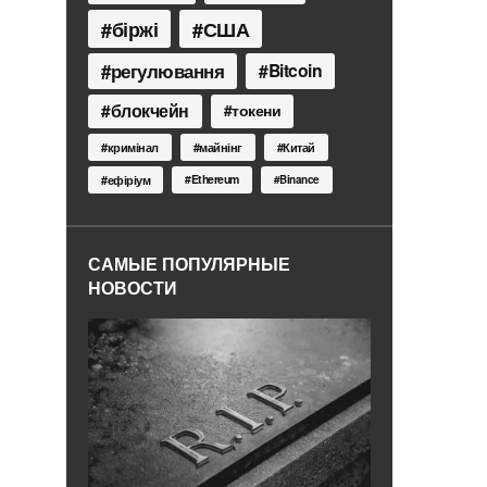
біржі
США
регулювання
Bitcoin
блокчейн
токени
кримінал
майнінг
Китай
Ethereum
ефіріум
Binance
САМЫЕ ПОПУЛЯРНЫЕ
НОВОСТИ