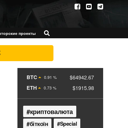
вторские проекты
X
BTC
$64942.67
0.91 %
ETH
$1915.98
0.73 %
криптовалюта
біткоїн
Special