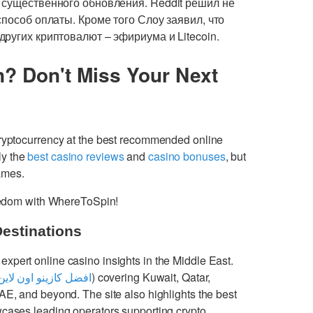
 существенного обновления. Reddit решил не
пособ оплаты. Кроме того Слоу заявил, что
ругих криптовалют – эфириума и Litecoin.
n? Don't Miss Your Next
cryptocurrency at the best recommended online
ly the
best casino reviews
and
casino bonuses
, but
games.
freedom with WhereToSpin!
Destinations
 expert online casino insights in the Middle East.
افضل كازينو اون لاين
) covering Kuwait, Qatar,
UAE, and beyond. The site also highlights the best
cases leading operators supporting crypto