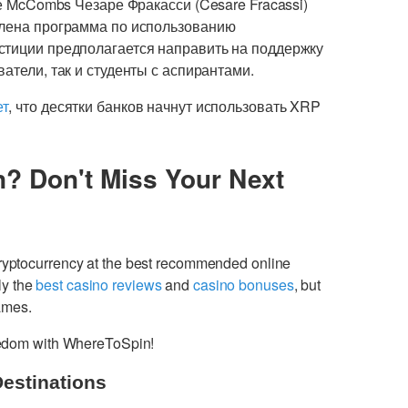
ле McCombs Чезаре Фракасси (Cesare Fracassi)
влена программа по использованию
стиции предполагается направить на поддержку
атели, так и студенты с аспирантами.
ет
, что десятки банков начнут использовать XRP
n? Don't Miss Your Next
cryptocurrency at the best recommended online
ly the
best casino reviews
and
casino bonuses
, but
games.
freedom with WhereToSpin!
Destinations