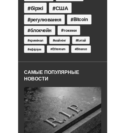
біржі
США
регулювання
Bitcoin
блокчейн
токени
кримінал
майнінг
Китай
Ethereum
ефіріум
Binance
САМЫЕ ПОПУЛЯРНЫЕ
НОВОСТИ