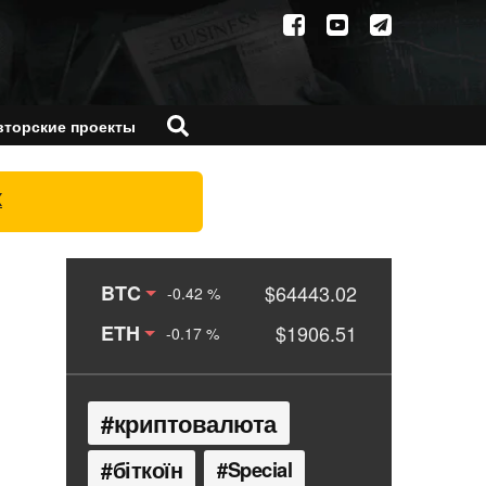
вторские проекты
X
BTC
$64443.02
-0.42 %
ETH
$1906.51
-0.17 %
криптовалюта
біткоїн
Special