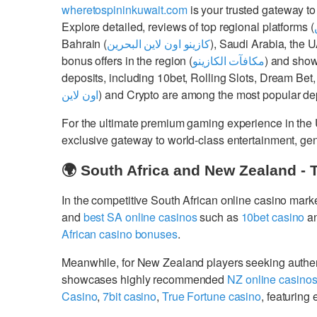
wheretospininkuwait.com
is your trusted gateway to
Explore detailed, reviews of top regional platforms (
Bahrain (
كازينو اون لاين البحرين
), Saudi Arabia, the 
bonus offers in the region (
مكافآت الكازينو
) and show
deposits, including 10bet, Rolling Slots, Dream Bet,
اون لاين
) and Crypto are among the most popular dep
For the ultimate premium gaming experience in the
exclusive gateway to world-class entertainment, g
🌍 South Africa and New Zealand - 
In the competitive South African online casino mark
and
best SA online casinos
such as
10bet casino
a
African casino bonuses
.
Meanwhile, for New Zealand players seeking authe
showcases highly recommended
NZ online casino
Casino
,
7bit casino
,
True Fortune casino
, featurin