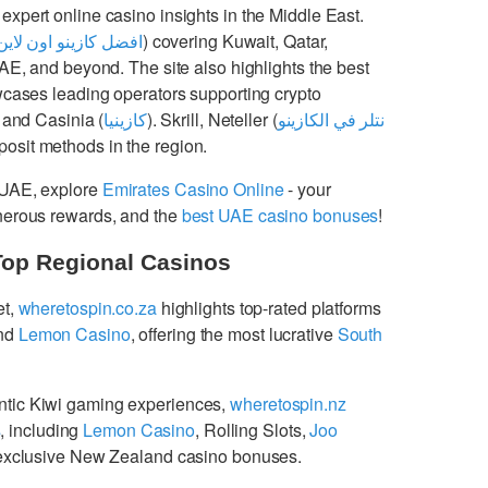
 expert online casino insights in the Middle East.
افضل كازينو اون لاين
) covering Kuwait, Qatar,
UAE, and beyond. The site also highlights the best
cases leading operators supporting crypto
 and Casinia (
كازينيا
). Skrill, Neteller (
نتلر في الكازينو
osit methods in the region.
 UAE, explore
Emirates Casino Online
- your
enerous rewards, and the
best UAE casino bonuses
!
Top Regional Casinos
et,
wheretospin.co.za
highlights top-rated platforms
nd
Lemon Casino
, offering the most lucrative
South
ntic Kiwi gaming experiences,
wheretospin.nz
s
, including
Lemon Casino
, Rolling Slots,
Joo
g exclusive New Zealand casino bonuses.