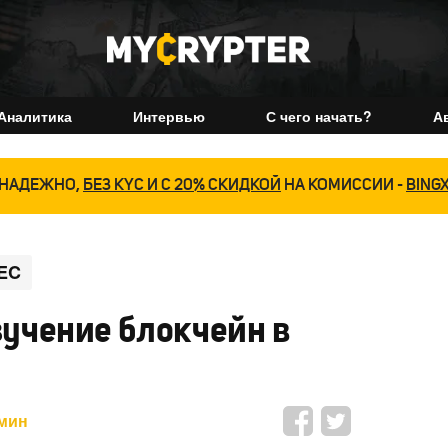
Аналитика
Интервью
С чего начать?
А
НАДЕЖНО,
БЕЗ KYC И С 20% СКИДКОЙ
НА КОМИССИИ -
BING
EC
зучение блокчейн в
 мин