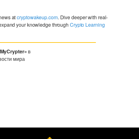
 news at
cryptowakeup.com
. Dive deeper with real-
expand your knowledge through
Crypto Learning
«MyCrypter»
в
вости мира