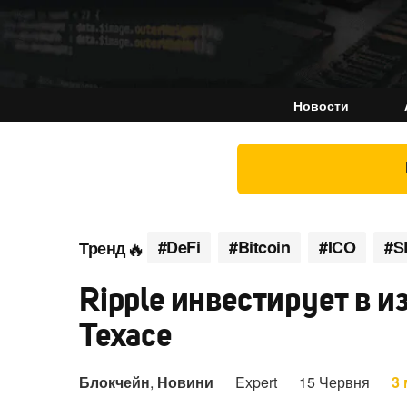
Новости
#DeFi
#Bitcoin
#ICO
#S
Тренд
Ripple инвестирует в и
Техасе
Блокчейн
,
Новини
Expert
15 Червня
3