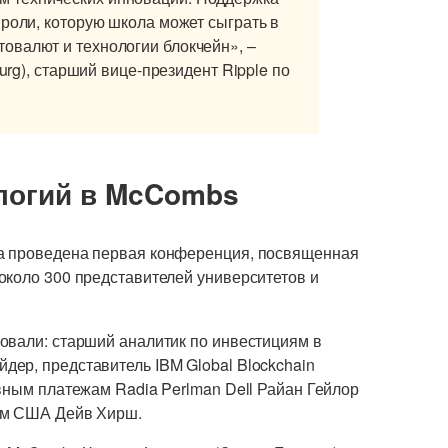
 роли, которую школа может сыграть в
овалют и технологии блокчейн», –
burg), старший вице-президент Ripple по
логий в McCombs
а проведена первая конференция, посвященная
около 300 представителей университетов и
овали: старший аналитик по инвестициям в
ер, представитель IBM Global Blockchain
вным платежам Radia Perlman Dell Райан Гейлор
ам США Дейв Хирш.