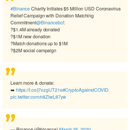
#Binance
Charity Initiates $5 Million USD Coronavirus
Relief Campaign with Donation Matching
Commitment
@Binancebcf
:
?$1.4M already donated
?$1M new donation
?Match donations up to $1M
?$2M social campaign
Learn more & donate:
➡️
https://t.co/j7ozgUT21e
#CryptoAgainstCOVID
pic.twitter.com/n8ZlwL87yw
— Binance (@binance)
March 25, 2020