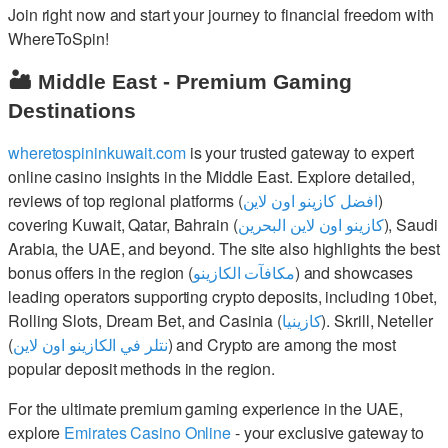
Join right now and start your journey to financial freedom with
WhereToSpin!
🏜️ Middle East - Premium Gaming
Destinations
wheretospininkuwait.com
is your trusted gateway to expert
online casino insights in the Middle East. Explore detailed,
reviews of top regional platforms (
افضل كازينو اون لاين
)
covering Kuwait, Qatar, Bahrain (
كازينو اون لاين البحرين
), Saudi
Arabia, the UAE, and beyond. The site also highlights the best
bonus offers in the region (
مكافآت الكازينو
) and showcases
leading operators supporting crypto deposits, including 10bet,
Rolling Slots, Dream Bet, and Casinia (
كازينيا
). Skrill, Neteller
(
نتلر في الكازينو اون لاين
) and Crypto are among the most
popular deposit methods in the region.
For the ultimate premium gaming experience in the UAE,
explore
Emirates Casino Online
- your exclusive gateway to