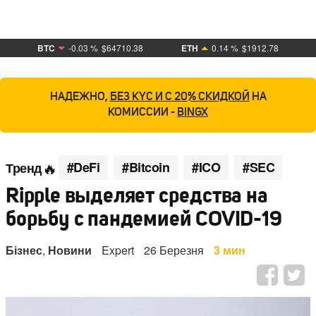
BTC
-0.03 %
$64710.38
ETH
0.14 %
$1912.78
НАДЕЖНО,
БЕЗ KYC И С 20% СКИДКОЙ
НА
КОМИССИИ -
BINGX
#DeFi
#Bitcoin
#ICO
#SEC
Тренд
Ripple выделяет средства на
борьбу с пандемией COVID-19
Бізнес
,
Новини
Expert
26 Березня
3 мин