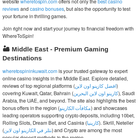
website
wheretospin.com
offers not only the
best casino
reviews
and
casino bonuses
, but also the opportunity to test
your fortune in thrilling games.
Join right now and start your journey to financial freedom with
WhereToSpin!
🏜️ Middle East - Premium Gaming
Destinations
wheretospininkuwait.com
is your trusted gateway to expert
online casino insights in the Middle East. Explore detailed,
reviews of top regional platforms (
افضل كازينو اون لاين
)
covering Kuwait, Qatar, Bahrain (
كازينو اون لاين البحرين
), Saudi
Arabia, the UAE, and beyond. The site also highlights the best
bonus offers in the region (
مكافآت الكازينو
) and showcases
leading operators supporting crypto deposits, including 10bet,
Rolling Slots, Dream Bet, and Casinia (
كازينيا
). Skrill, Neteller
(
نتلر في الكازينو اون لاين
) and Crypto are among the most
popular deposit methods in the region.