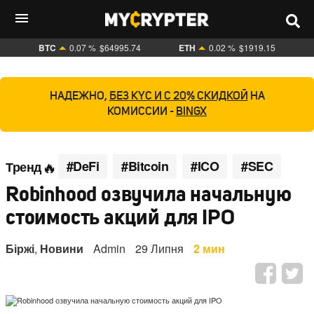
BTC
0.07 %
$64995.74
ETH
0.02 %
$1919.15
НАДЕЖНО,
БЕЗ KYC И С 20% СКИДКОЙ
НА
КОМИССИИ -
BINGX
#DeFi
#Bitcoin
#ICO
#SEC
Тренд
Robinhood озвучила начальную
стоимость акций для IPO
Біржі
,
Новини
Admin
29 Липня
2 мин