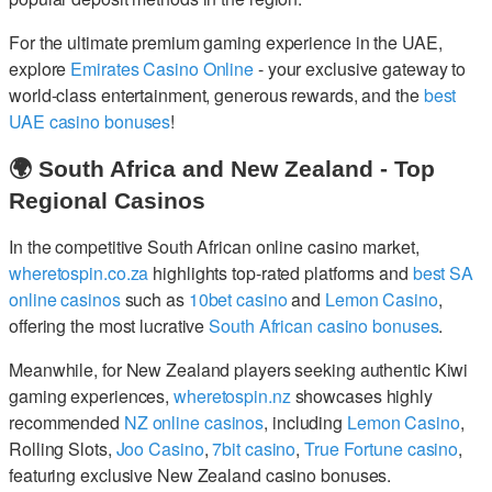
For the ultimate premium gaming experience in the UAE,
explore
Emirates Casino Online
- your exclusive gateway to
world-class entertainment, generous rewards, and the
best
UAE casino bonuses
!
🌍 South Africa and New Zealand - Top
Regional Casinos
In the competitive South African online casino market,
wheretospin.co.za
highlights top-rated platforms and
best SA
online casinos
such as
10bet casino
and
Lemon Casino
,
offering the most lucrative
South African casino bonuses
.
Meanwhile, for New Zealand players seeking authentic Kiwi
gaming experiences,
wheretospin.nz
showcases highly
recommended
NZ online casinos
, including
Lemon Casino
,
Rolling Slots,
Joo Casino
,
7bit casino
,
True Fortune casino
,
featuring exclusive New Zealand casino bonuses.