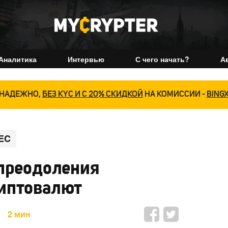
Аналитика
Интервью
С чего начать?
А
НАДЕЖНО,
БЕЗ KYC И С 20% СКИДКОЙ
НА КОМИССИИ -
BING
EC
 преодоления
иптовалют
2 мин