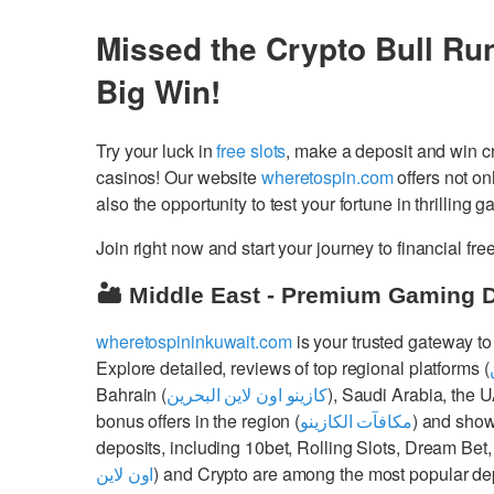
Missed the Crypto Bull Ru
Big Win!
Try your luck in
free slots
, make a deposit and win 
casinos! Our website
wheretospin.com
offers not on
also the opportunity to test your fortune in thrilling 
Join right now and start your journey to financial 
🏜️ Middle East - Premium Gaming 
wheretospininkuwait.com
is your trusted gateway to
Explore detailed, reviews of top regional platforms (
Bahrain (
كازينو اون لاين البحرين
), Saudi Arabia, the 
bonus offers in the region (
مكافآت الكازينو
) and show
deposits, including 10bet, Rolling Slots, Dream Bet,
اون لاين
) and Crypto are among the most popular dep