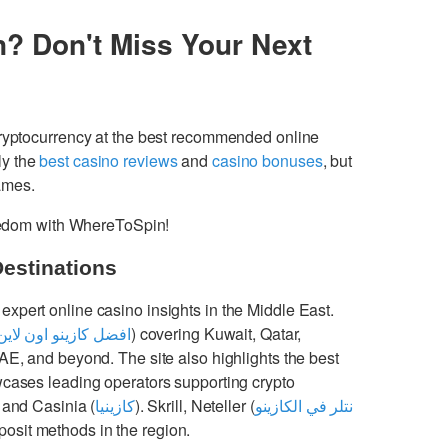
n? Don't Miss Your Next
cryptocurrency at the best recommended online
ly the
best casino reviews
and
casino bonuses
, but
games.
freedom with WhereToSpin!
Destinations
 expert online casino insights in the Middle East.
افضل كازينو اون لاين
) covering Kuwait, Qatar,
UAE, and beyond. The site also highlights the best
cases leading operators supporting crypto
 and Casinia (
كازينيا
). Skrill, Neteller (
نتلر في الكازينو
osit methods in the region.