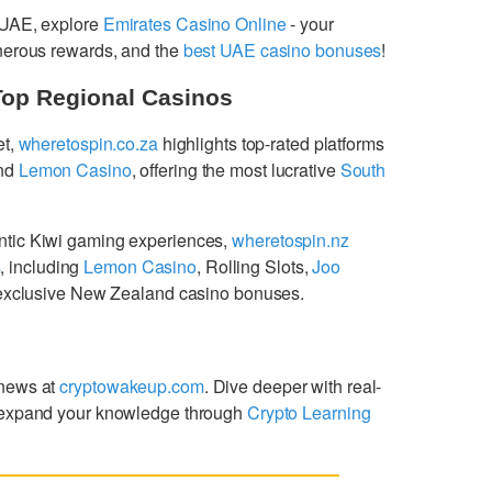
 UAE, explore
Emirates Casino Online
- your
enerous rewards, and the
best UAE casino bonuses
!
Top Regional Casinos
et,
wheretospin.co.za
highlights top-rated platforms
nd
Lemon Casino
, offering the most lucrative
South
ntic Kiwi gaming experiences,
wheretospin.nz
s
, including
Lemon Casino
, Rolling Slots,
Joo
g exclusive New Zealand casino bonuses.
 news at
cryptowakeup.com
. Dive deeper with real-
expand your knowledge through
Crypto Learning