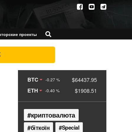
вторские проекты
X
BTC
$64437.95
-0.27 %
ETH
$1908.51
-0.40 %
криптовалюта
біткоїн
Special