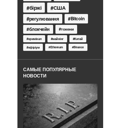
біржі
США
регулювання
Bitcoin
блокчейн
токени
кримінал
майнінг
Китай
Ethereum
ефіріум
Binance
САМЫЕ ПОПУЛЯРНЫЕ
НОВОСТИ