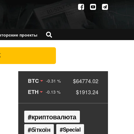
вторские проекты
X
BTC
$64774.02
-0.31 %
ETH
$1913.24
-0.13 %
криптовалюта
біткоїн
Special