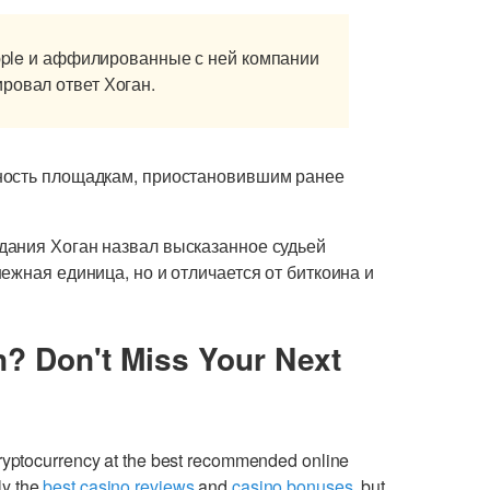
ipple и аффилированные с ней компании
ровал ответ Хоган.
ость площадкам, приостановившим ранее
дания Хоган назвал высказанное судьей
нежн
ая
единиц
а
, но
и
отличается от биткоина и
n? Don't Miss Your Next
cryptocurrency at the best recommended online
ly the
best casino reviews
and
casino bonuses
, but