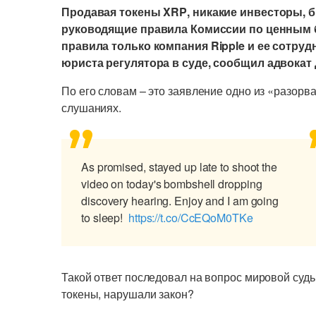
П
родавая токены XRP
,
никакие инвесторы, 
руководящие правила Комиссии по ценным 
правила только компания
Ripple и ее сотруд
юрист
а
регулятора в суде, сообщил адвокат
По его словам –
это заявление одно из «разорв
слушаниях.
As promised, stayed up late to shoot the
video on today's bombshell dropping
discovery hearing. Enjoy and I am going
to sleep!
https://t.co/CcEQoM0TKe
Такой ответ последовал на вопрос м
ирово
й
судь
токены, нарушали закон
?