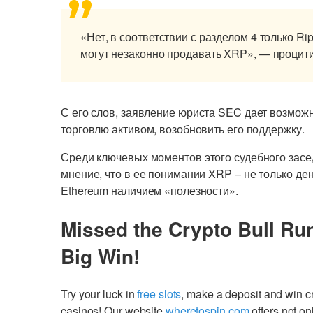
«Нет, в соответствии с разделом 4 только R
могут незаконно продавать XRP», — процити
С его слов
, заявление юриста SEC
дает
возможн
торговлю активом, возобновить его поддержку.
Среди ключевых
момент
ов этого
судебного засе
мнение, что в ее понимании XRP
–
не только де
Ethereum наличием «полезности».
Missed the Crypto Bull Ru
Big Win!
Try your luck in
free slots
, make a deposit and win 
casinos! Our website
wheretospin.com
offers not on