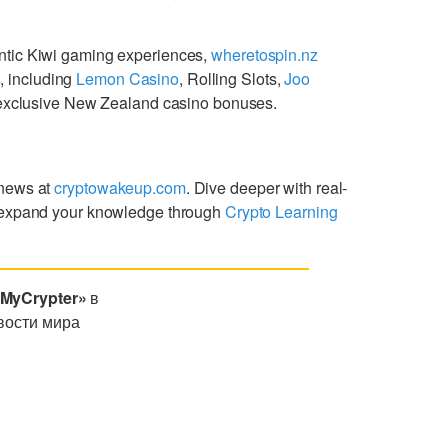
ntic Kiwi gaming experiences,
wheretospin.nz
s
, including
Lemon Casino
, Rolling Slots,
Joo
g exclusive New Zealand casino bonuses.
 news at
cryptowakeup.com
. Dive deeper with real-
expand your knowledge through
Crypto Learning
«MyCrypter»
в
вости мира