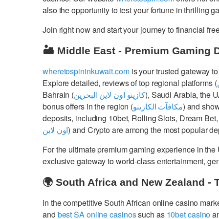
also the opportunity to test your fortune in thrilling 
Join right now and start your journey to financial 
🏜️ Middle East - Premium Gaming 
wheretospininkuwait.com
is your trusted gateway to
Explore detailed, reviews of top regional platforms (
Bahrain (
كازينو اون لاين البحرين
), Saudi Arabia, the 
bonus offers in the region (
مكافآت الكازينو
) and show
deposits, including 10bet, Rolling Slots, Dream Bet,
اون لاين
) and Crypto are among the most popular dep
For the ultimate premium gaming experience in the
exclusive gateway to world-class entertainment, g
🌍 South Africa and New Zealand - 
In the competitive South African online casino mark
and
best SA online casinos
such as
10bet casino
a