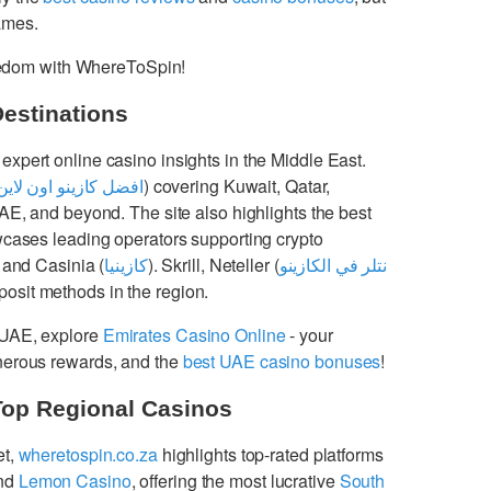
games.
freedom with WhereToSpin!
Destinations
 expert online casino insights in the Middle East.
افضل كازينو اون لاين
) covering Kuwait, Qatar,
UAE, and beyond. The site also highlights the best
cases leading operators supporting crypto
 and Casinia (
كازينيا
). Skrill, Neteller (
نتلر في الكازينو
osit methods in the region.
 UAE, explore
Emirates Casino Online
- your
enerous rewards, and the
best UAE casino bonuses
!
Top Regional Casinos
et,
wheretospin.co.za
highlights top-rated platforms
nd
Lemon Casino
, offering the most lucrative
South