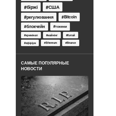
біржі
США
регулювання
Bitcoin
блокчейн
токени
кримінал
майнінг
Китай
Ethereum
ефіріум
Binance
САМЫЕ ПОПУЛЯРНЫЕ
НОВОСТИ