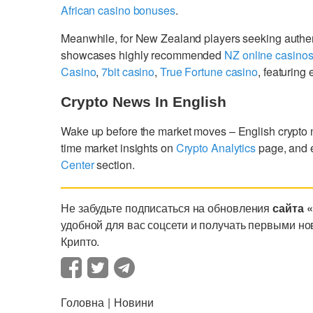
African casino bonuses
.
Meanwhile, for New Zealand players seeking authe
showcases highly recommended
NZ online casino
Casino
,
7bit casino
,
True Fortune casino
, featurin
Crypto News In English
Wake up before the market moves – English crypto
time market insights on
Crypto Analytics
page, and 
Center
section.
Не забудьте подписаться на обновления
сайта 
удобной для вас соцсети и получать первыми но
Крипто.
Головна
Новини