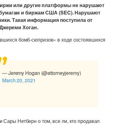
биржи или другие платформы не нарушают
бумагам и биржам США (SEC)
. Нарушают
ник
и
.
Такая информация поступила от
 Джереми Хоган.
авшихся бомб-сюпризов» в ходе состоявшихся
— Jeremy Hogan (@attorneyjeremy)
March 20, 2021
и
Сар
ы
Нетберн
о том,
все ли, кто продавал