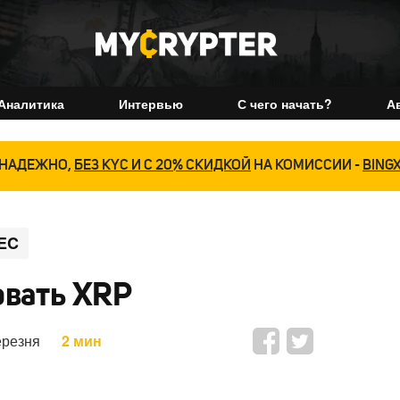
Аналитика
Интервью
С чего начать?
А
НАДЕЖНО,
БЕЗ KYC И С 20% СКИДКОЙ
НА КОМИССИИ -
BING
EC
овать XRP
ерезня
2 мин