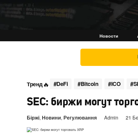
Новости
#DeFi
#Bitcoin
#ICO
#S
Тренд
SEC: биржи могут торг
Біржі
,
Новини
,
Регулювання
Admin
21 Б