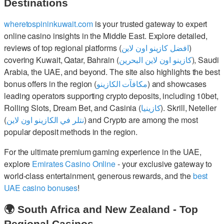
Destinations
wheretospininkuwait.com
is your trusted gateway to expert
online casino insights in the Middle East. Explore detailed,
reviews of top regional platforms (
افضل كازينو اون لاين
)
covering Kuwait, Qatar, Bahrain (
كازينو اون لاين البحرين
), Saudi
Arabia, the UAE, and beyond. The site also highlights the best
bonus offers in the region (
مكافآت الكازينو
) and showcases
leading operators supporting crypto deposits, including 10bet,
Rolling Slots, Dream Bet, and Casinia (
كازينيا
). Skrill, Neteller
(
نتلر في الكازينو اون لاين
) and Crypto are among the most
popular deposit methods in the region.
For the ultimate premium gaming experience in the UAE,
explore
Emirates Casino Online
- your exclusive gateway to
world-class entertainment, generous rewards, and the
best
UAE casino bonuses
!
🌍 South Africa and New Zealand - Top
Regional Casinos