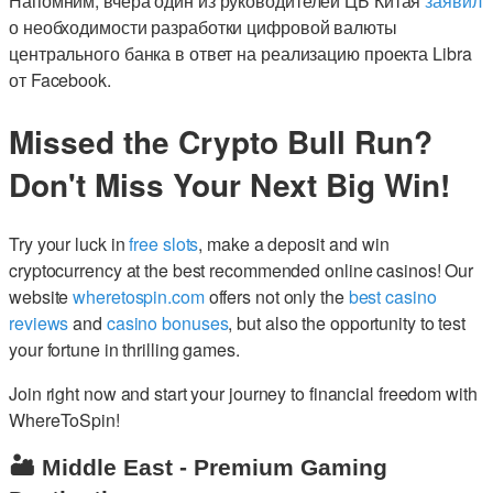
Напомним, вчера один из руководителей ЦБ Китая
заявил
о необходимости разработки цифровой валюты
центрального банка в ответ на реализацию проекта Libra
от Facebook.
Missed the Crypto Bull Run?
Don't Miss Your Next Big Win!
Try your luck in
free slots
, make a deposit and win
cryptocurrency at the best recommended online casinos! Our
website
wheretospin.com
offers not only the
best casino
reviews
and
casino bonuses
, but also the opportunity to test
your fortune in thrilling games.
Join right now and start your journey to financial freedom with
WhereToSpin!
🏜️ Middle East - Premium Gaming