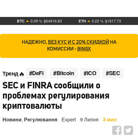
BTC
0.09 %
$64916.83
ETH
0.22 %
$1917.73
НАДЕЖНО,
БЕЗ KYC И С 20% СКИДКОЙ
НА
КОМИССИИ -
BINGX
#DeFi
#Bitcoin
#ICO
#SEC
Тренд
SEC и FINRA сообщили о
проблемах регулирования
криптовалюты
Новини
,
Регулювання
Expert
9 Липня
3 мин