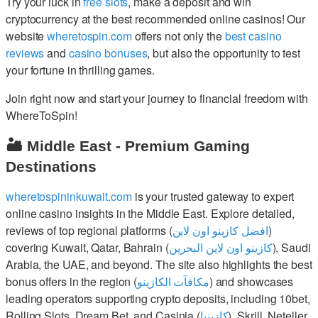
Try your luck in
free slots
, make a deposit and win
cryptocurrency at the best recommended online casinos! Our
website
wheretospin.com
offers not only the
best casino
reviews
and
casino bonuses
, but also the opportunity to test
your fortune in thrilling games.
Join right now and start your journey to financial freedom with
WhereToSpin!
🏜️ Middle East - Premium Gaming
Destinations
wheretospininkuwait.com
is your trusted gateway to expert
online casino insights in the Middle East. Explore detailed,
reviews of top regional platforms (
افضل كازينو اون لاين
)
covering Kuwait, Qatar, Bahrain (
كازينو اون لاين البحرين
), Saudi
Arabia, the UAE, and beyond. The site also highlights the best
bonus offers in the region (
مكافآت الكازينو
) and showcases
leading operators supporting crypto deposits, including 10bet,
Rolling Slots, Dream Bet, and Casinia (
كازينيا
). Skrill, Neteller