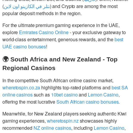
(
نتلر في الكازينو اون لاين
) and Crypto are among the most
popular deposit methods in the region.
For the ultimate premium gaming experience in the UAE,
explore
Emirates Casino Online
- your exclusive gateway to
world-class entertainment, generous rewards, and the
best
UAE casino bonuses
!
🌍 South Africa and New Zealand - Top
Regional Casinos
In the competitive South African online casino market,
wheretospin.co.za
highlights top-rated platforms and
best SA
online casinos
such as
10bet casino
and
Lemon Casino
,
offering the most lucrative
South African casino bonuses
.
Meanwhile, for New Zealand players seeking authentic Kiwi
gaming experiences,
wheretospin.nz
showcases highly
recommended
NZ online casinos
, including
Lemon Casino
,