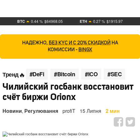
BTC
0.44 %
$64968.05
ETH
0.27 %
$1915.97
НАДЕЖНО,
БЕЗ KYC И С 20% СКИДКОЙ
НА
КОМИССИИ -
BINGX
#DeFi
#Bitcoin
#ICO
#SEC
Тренд
Чилийский госбанк восстановит
счёт биржи Orionx
Новини
,
Регулювання
profiT
15 Липня
2 мин