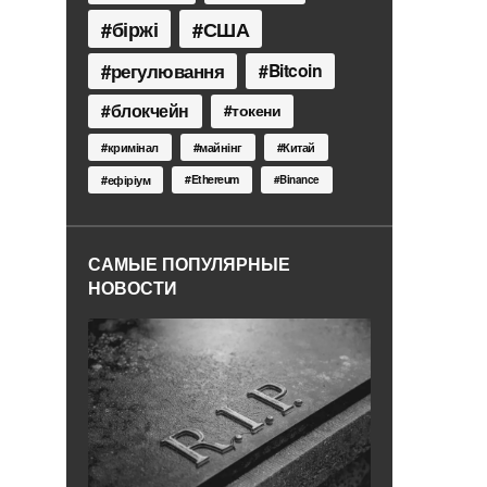
біржі
США
регулювання
Bitcoin
блокчейн
токени
кримінал
майнінг
Китай
Ethereum
ефіріум
Binance
САМЫЕ ПОПУЛЯРНЫЕ
НОВОСТИ