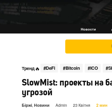
Новости
#DeFi
#Bitcoin
#ICO
#S
Тренд
SlowMist: проекты на ба
угрозой
Біржі
,
Новини
Admin
23 Квітня
2 мин