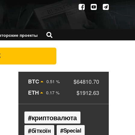
вторские проекты
X
BTC
$64810.70
0.51 %
ETH
$1912.63
0.17 %
криптовалюта
біткоїн
Special