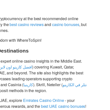
cryptocurrency at the best recommended online
ly the
best casino reviews
and
casino bonuses
, but
games.
freedom with WhereToSpin!
Destinations
 expert online casino insights in the Middle East.
افضل كازينو اون لاين
) covering Kuwait, Qatar,
UAE, and beyond. The site also highlights the best
cases leading operators supporting crypto
 and Casinia (
كازينيا
). Skrill, Neteller (
نتلر في الكازينو
osit methods in the region.
 UAE, explore
Emirates Casino Online
- your
enerous rewards, and the
best UAE casino bonuses
!