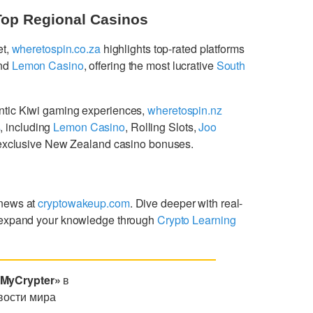
Top Regional Casinos
et,
wheretospin.co.za
highlights top-rated platforms
nd
Lemon Casino
, offering the most lucrative
South
ntic Kiwi gaming experiences,
wheretospin.nz
s
, including
Lemon Casino
, Rolling Slots,
Joo
g exclusive New Zealand casino bonuses.
 news at
cryptowakeup.com
. Dive deeper with real-
expand your knowledge through
Crypto Learning
«MyCrypter»
в
вости мира