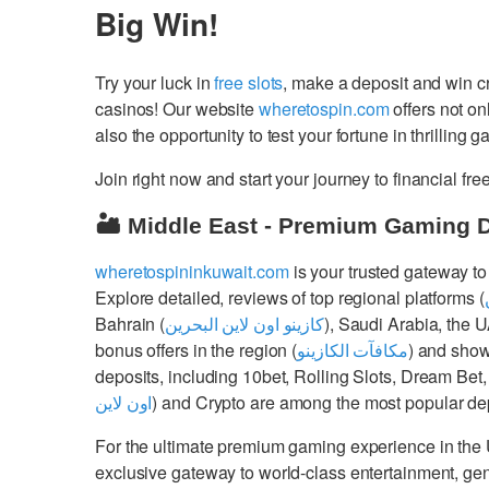
Big Win!
Try your luck in
free slots
, make a deposit and win 
casinos! Our website
wheretospin.com
offers not on
also the opportunity to test your fortune in thrilling 
Join right now and start your journey to financial 
🏜️ Middle East - Premium Gaming 
wheretospininkuwait.com
is your trusted gateway to
Explore detailed, reviews of top regional platforms (
Bahrain (
كازينو اون لاين البحرين
), Saudi Arabia, the 
bonus offers in the region (
مكافآت الكازينو
) and show
deposits, including 10bet, Rolling Slots, Dream Bet,
اون لاين
) and Crypto are among the most popular dep
For the ultimate premium gaming experience in the
exclusive gateway to world-class entertainment, g