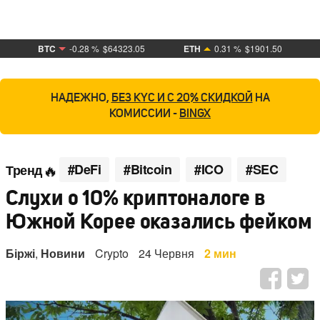
BTC
-0.28 %
$64323.05
ETH
0.31 %
$1901.50
НАДЕЖНО,
БЕЗ KYC И С 20% СКИДКОЙ
НА
КОМИССИИ -
BINGX
#DeFi
#Bitcoin
#ICO
#SEC
Тренд
Слухи о 10% криптоналоге в
Южной Корее оказались фейком
Біржі
,
Новини
Crypto
24 Червня
2 мин