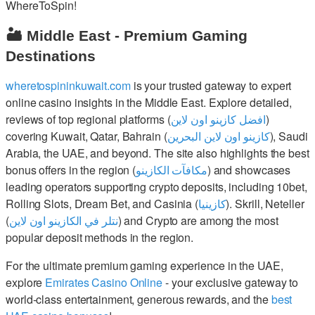
WhereToSpin!
🏜️ Middle East - Premium Gaming
Destinations
wheretospininkuwait.com
is your trusted gateway to expert
online casino insights in the Middle East. Explore detailed,
reviews of top regional platforms (
افضل كازينو اون لاين
)
covering Kuwait, Qatar, Bahrain (
كازينو اون لاين البحرين
), Saudi
Arabia, the UAE, and beyond. The site also highlights the best
bonus offers in the region (
مكافآت الكازينو
) and showcases
leading operators supporting crypto deposits, including 10bet,
Rolling Slots, Dream Bet, and Casinia (
كازينيا
). Skrill, Neteller
(
نتلر في الكازينو اون لاين
) and Crypto are among the most
popular deposit methods in the region.
For the ultimate premium gaming experience in the UAE,
explore
Emirates Casino Online
- your exclusive gateway to
world-class entertainment, generous rewards, and the
best