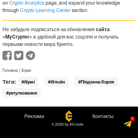
on
Crypto Analytics
page, and expand your knowledge
through
Crypto Learning Center
section.
Не забудьте подписаться на обновления
сайта
«MyCrypter»
в удобной для вас соцсети и получать
первыми новости мира Крипто.
Головна
Біржі
Теги:
біржі
біткоїн
Південна Корея
регулювання
Реклама
Контакты
© 2026
by
Kit-code