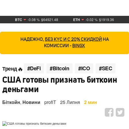
BTC
-0.08 %
$64921.48
ETH
-0.02 %
$1919.36
НАДЕЖНО,
БЕЗ KYC И С 20% СКИДКОЙ
НА
КОМИССИИ -
BINGX
#DeFi
#Bitcoin
#ICO
#SEC
Тренд
США готовы признать биткоин
деньгами
Біткойн
,
Новини
profiT
25 Липня
2 мин