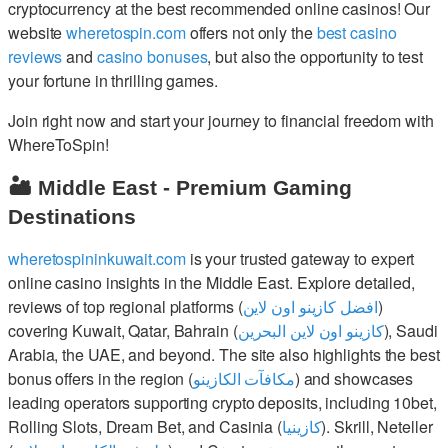
cryptocurrency at the best recommended online casinos! Our
website
wheretospin.com
offers not only the
best casino
reviews
and
casino bonuses
, but also the opportunity to test
your fortune in thrilling games.
Join right now and start your journey to financial freedom with
WhereToSpin!
🏜️ Middle East - Premium Gaming
Destinations
wheretospininkuwait.com
is your trusted gateway to expert
online casino insights in the Middle East. Explore detailed,
reviews of top regional platforms (
افضل كازينو اون لاين
)
covering Kuwait, Qatar, Bahrain (
كازينو اون لاين البحرين
), Saudi
Arabia, the UAE, and beyond. The site also highlights the best
bonus offers in the region (
مكافآت الكازينو
) and showcases
leading operators supporting crypto deposits, including 10bet,
Rolling Slots, Dream Bet, and Casinia (
كازينيا
). Skrill, Neteller