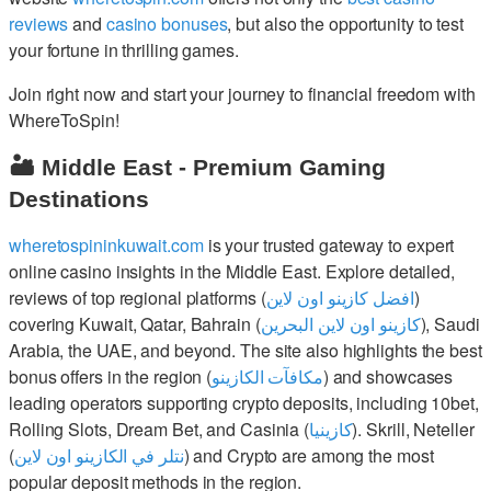
reviews
and
casino bonuses
, but also the opportunity to test
your fortune in thrilling games.
Join right now and start your journey to financial freedom with
WhereToSpin!
🏜️ Middle East - Premium Gaming
Destinations
wheretospininkuwait.com
is your trusted gateway to expert
online casino insights in the Middle East. Explore detailed,
reviews of top regional platforms (
افضل كازينو اون لاين
)
covering Kuwait, Qatar, Bahrain (
كازينو اون لاين البحرين
), Saudi
Arabia, the UAE, and beyond. The site also highlights the best
bonus offers in the region (
مكافآت الكازينو
) and showcases
leading operators supporting crypto deposits, including 10bet,
Rolling Slots, Dream Bet, and Casinia (
كازينيا
). Skrill, Neteller
(
نتلر في الكازينو اون لاين
) and Crypto are among the most
popular deposit methods in the region.