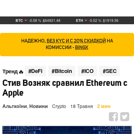
BTC
-0.08 %
$64921.48
ETH
-0.02 %
$1919.36
НАДЕЖНО,
БЕЗ KYC И С 20% СКИДКОЙ
НА
КОМИССИИ -
BINGX
#DeFi
#Bitcoin
#ICO
#SEC
Тренд
Стив Возняк сравнил Ethereum с
Apple
Альткоїни
,
Новини
Crypto
18 Травня
2 мин