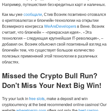
Например, путешествия без кредитных карт и наличных.
Как мы уже
сообщали
, Стив Возняк позитивно отозвался
о криптовалютах и блокчейн-технологии на открытии
Всемирного конгресса
WeAreDevelopers
в Вене. Возняк
считает, что блокчейн – «прекрасная идея». «Эта
технология – следующая крупнейшая IT-революция», –
добавил он. Возняк объяснил свой позитивный взгляд на
блокчейн тем, что существует большое количество
полезных применений этой технологии в различных
областях.
Missed the Crypto Bull Run?
Don't Miss Your Next Big Win!
Try your luck in
free slots
, make a deposit and win
cryptocurrency at the best recommended online casinos! Our
website
wheretospin.com
offers not only the
best casino