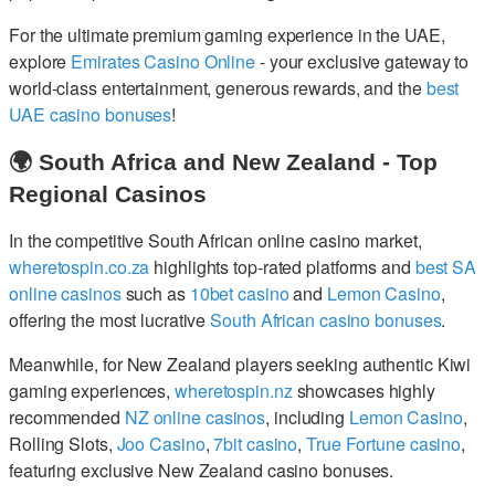
For the ultimate premium gaming experience in the UAE,
explore
Emirates Casino Online
- your exclusive gateway to
world-class entertainment, generous rewards, and the
best
UAE casino bonuses
!
🌍 South Africa and New Zealand - Top
Regional Casinos
In the competitive South African online casino market,
wheretospin.co.za
highlights top-rated platforms and
best SA
online casinos
such as
10bet casino
and
Lemon Casino
,
offering the most lucrative
South African casino bonuses
.
Meanwhile, for New Zealand players seeking authentic Kiwi
gaming experiences,
wheretospin.nz
showcases highly
recommended
NZ online casinos
, including
Lemon Casino
,
Rolling Slots,
Joo Casino
,
7bit casino
,
True Fortune casino
,
featuring exclusive New Zealand casino bonuses.