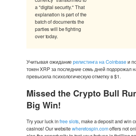
a "digital security." That
explanation is part of the
batch of documents the
parties will be fighting
over today.
Учитывая ожидание
релистинга на Coinbase
и п
токен XRP за последние семь дней подорожал на
превысила психологическую отметку в $1.
Missed the Crypto Bull Ru
Big Win!
Try your luck in
free slots
, make a deposit and win 
casinos! Our website
wheretospin.com
offers not on
also the opportunity to test your fortune in thrilling 