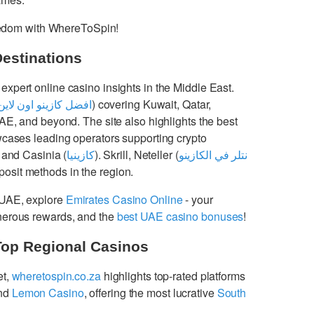
freedom with WhereToSpin!
Destinations
 expert online casino insights in the Middle East.
افضل كازينو اون لاين
) covering Kuwait, Qatar,
UAE, and beyond. The site also highlights the best
cases leading operators supporting crypto
 and Casinia (
كازينيا
). Skrill, Neteller (
نتلر في الكازينو
osit methods in the region.
 UAE, explore
Emirates Casino Online
- your
enerous rewards, and the
best UAE casino bonuses
!
Top Regional Casinos
et,
wheretospin.co.za
highlights top-rated platforms
nd
Lemon Casino
, offering the most lucrative
South