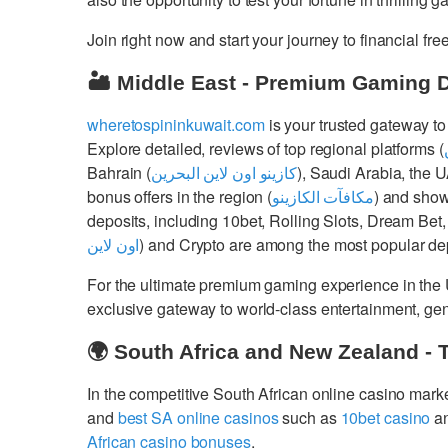
Join right now and start your journey to financial 
🏜️ Middle East - Premium Gaming 
wheretospininkuwait.com
is your trusted gateway to
Explore detailed, reviews of top regional platforms (
Bahrain (
كازينو اون لاين البحرين
), Saudi Arabia, the 
bonus offers in the region (
مكافآت الكازينو
) and show
deposits, including 10bet, Rolling Slots, Dream Bet,
اون لاين
) and Crypto are among the most popular dep
For the ultimate premium gaming experience in the
exclusive gateway to world-class entertainment, g
🌍 South Africa and New Zealand - 
In the competitive South African online casino mark
and
best SA online casinos
such as
10bet casino
a
African casino bonuses
.