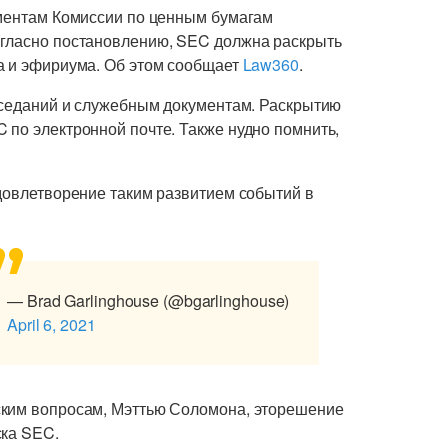
ументам Комиссии по ценным бумагам
огласно постановлению, SEC должна раскрыть
а и эфириума. Об этом сообщает
Law360
.
заседаний и служебным документам. Раскрытию
 по электронной почте. Также нудно помнить,
удовлетворение таким развитием событий в
— Brad Garlinghouse (@bgarlinghouse)
April 6, 2021
ским вопросам, Мэттью Соломона, эторешение
ска SEC.