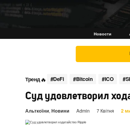
Новости
#DeFi
#Bitcoin
#ICO
#S
Тренд
Суд удовлетворил хода
Альткоїни
,
Новини
Admin
7 Квітня
2 м