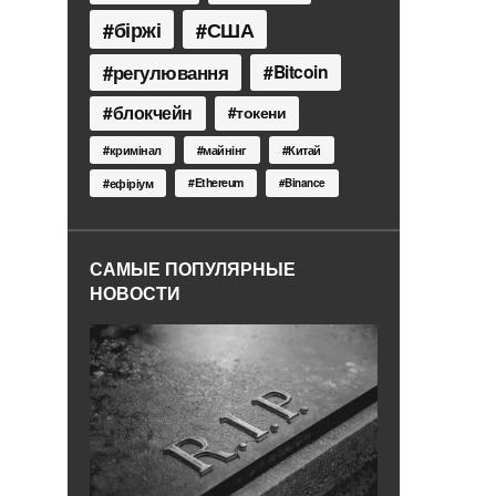
біржі
США
регулювання
Bitcoin
блокчейн
токени
кримінал
майнінг
Китай
Ethereum
ефіріум
Binance
САМЫЕ ПОПУЛЯРНЫЕ
НОВОСТИ