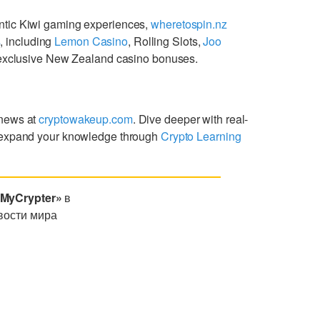
ntic Kiwi gaming experiences,
wheretospin.nz
s
, including
Lemon Casino
, Rolling Slots,
Joo
g exclusive New Zealand casino bonuses.
 news at
cryptowakeup.com
. Dive deeper with real-
expand your knowledge through
Crypto Learning
«MyCrypter»
в
вости мира