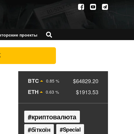
вторские проекты
X
BTC
$64829.20
0.85 %
ETH
$1913.53
0.63 %
криптовалюта
біткоїн
Special