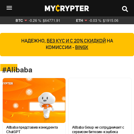
BTC
-0.26 %
$64771.91
ETH
-0.03 %
$1915.06
НАДЕЖНО,
БЕЗ KYC И С 20% СКИДКОЙ
НА
КОМИССИИ -
BINGX
#Alibaba
Alibaba представив конкурента
Alibaba Group не сотрудничает с
ChatGPT
сервисом биткоин-кэшбека