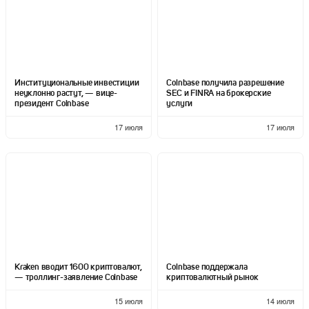
Институциональные инвестиции
Coinbase получила разрешение
неуклонно растут, — вице-
SEC и FINRA на брокерские
президент Coinbase
услуги
17 июля
17 июля
Kraken вводит 1600 криптовалют,
Coinbase поддержала
— троллинг-заявление Coinbase
криптовалютный рынок
15 июля
14 июля