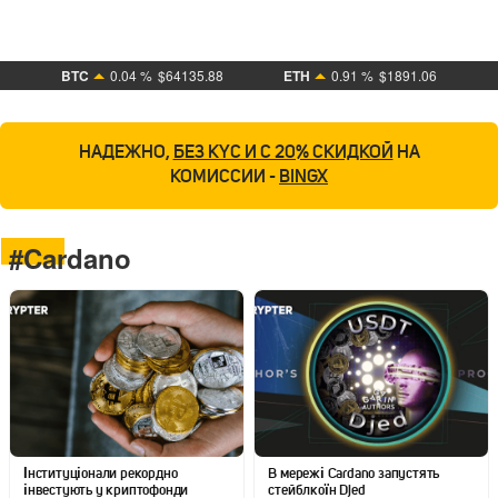
BTC
0.04 %
$64135.88
ETH
0.91 %
$1891.06
НАДЕЖНО,
БЕЗ KYC И С 20% СКИДКОЙ
НА
КОМИССИИ -
BINGX
#Cardano
Інституціонали рекордно
В мережі Cardano запустять
інвестують у криптофонди
стейблкоїн Djed