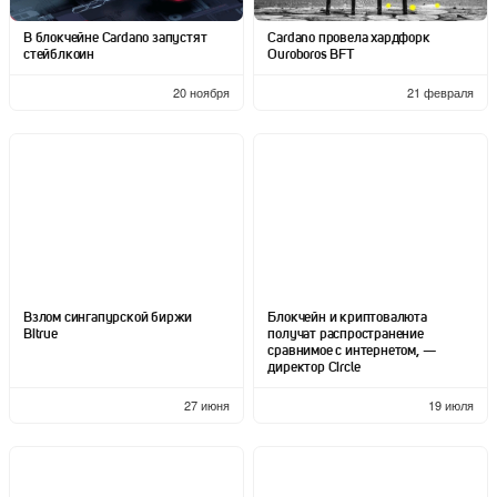
В блокчейне Cardano запустят
Cardano провела хардфорк
стейблкоин
Ouroboros BFT
20 ноября
21 февраля
Взлом сингапурской биржи
Блокчейн и криптовалюта
Bitrue
получат распространение
сравнимое с интернетом, —
директор Circle
27 июня
19 июля