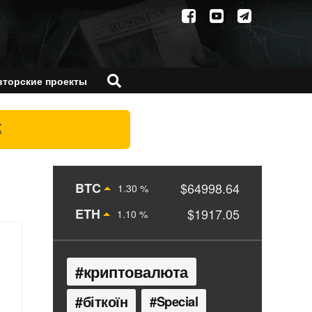
вторские проекты
X
BTC
$64998.64
1.30 %
ETH
$1917.05
1.10 %
криптовалюта
біткоїн
Special