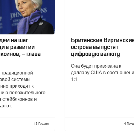
дем на шаг
Британские Виргински
и в развитии
острова выпустят
коинов, – глава
цифровую валюту
Она будет привязана к
доллару США в соотношен
 традиционной
1:1
овой системы
нно приходят к
нию положительного
 стейблкоинов и
алют.
13 Грудня
4 Груд