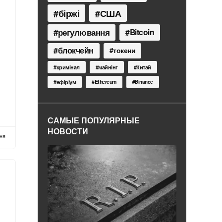
біржі
США
регулювання
Bitcoin
блокчейн
токени
кримінал
майнінг
Китай
Ethereum
ефіріум
Binance
САМЫЕ ПОПУЛЯРНЫЕ
НОВОСТИ
ня