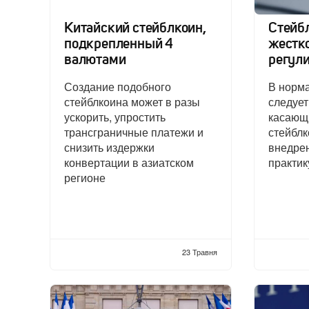
Китайский стейблкоин,
Стейб
подкрепленный 4
жестк
валютами
регул
Создание подобного
В норм
стейблкоина может в разы
следует
ускорить, упростить
касающ
трансграничные платежи и
стейблк
снизить издержки
внедре
конвертации в азиатском
практик
регионе
23 Травня