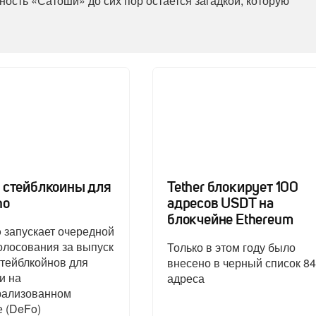
ость «Сатоши» до сих пор остается загадкой, которую
 стейблкоины для
Tether блокирует 100
no
адресов USDT на
блокчейне Ethereum
o запускает очередной
олосования за выпуск
Только в этом году было
тейблкойнов для
внесено в черный список 84
и на
адреса
рализованном
 (DeFo)