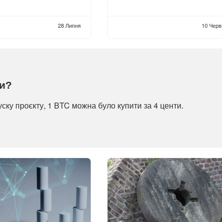
28 Липня
10 Черв
ти?
уску проєкту, 1 BTC можна було купити за 4 центи.