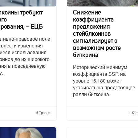
лкоины требуют
Снижение
ого
коэффициента
ирования, – ЕЦБ
предложения
стейблкоинов
ативно-правовое поле
сигнализирует о
 внести изменения
возможном росте
иеся использования
биткоина
оинов до их широкого
ния в повседневную
Исторический минимум
у.
коэффициента SSR на
уровне 16,180 может
указывать на предстоящее
ралли биткоина.
6 Травня
1 Кві