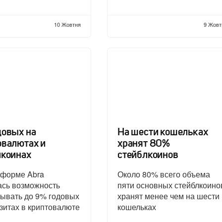
10 Жовтня
9 Жовт
довых на
На шести кошельках
овалютах и
хранят 80%
лкоинах
стейблкоинов
тформе Abra
Около 80% всего объема
ась возможность
пяти основных стейблкоино
ывать до 9% годовых
хранят менее чем на шести
зитах в криптовалюте
кошельках