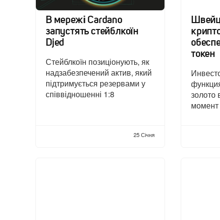
В мережі Cardano
Швейц
запустять стейблкоїн
крипт
Djed
обесп
токен
Стейблкоїн позиціонують, як
надзабезпечений актив, який
Инвесто
підтримується резервами у
функция
співвідношенні 1:8
золото 
момент
25 Січня