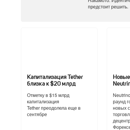
Накамото. Идентичн
предстоит решить.
Капитализация Tether
Новые
близка к $20 млрд
Neutri
Отметку в $15 млрд
Neutrin
капитализация
раунд г
Tether преодолела еще в
новых с
сентябре
торговл
децент
Форексе