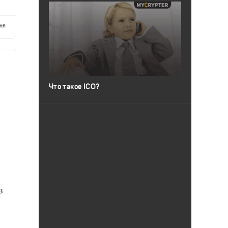
ня
Что такое ICO?
в