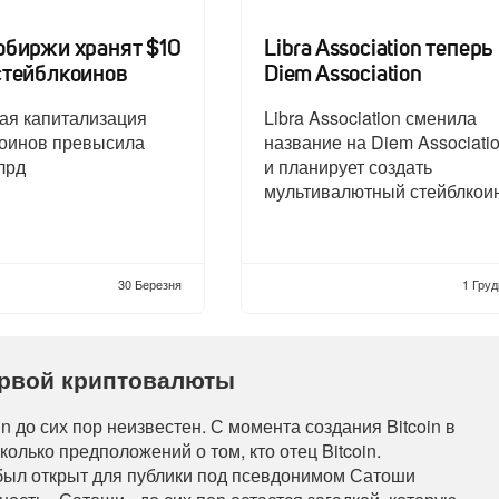
обиржи хранят $10
Libra Association теперь
стейблкоинов
Diem Association
ая капитализация
Libra Association сменила
коинов превысила
название на Diem Associati
лрд
и планирует создать
мультивалютный стейблкои
30 Березня
1 Груд
ервой криптовалюты
in до сих пор неизвестен. С момента создания Bitcoin в
колько предположений о том, кто отец Bitcoin.
n был открыт для публики под псевдонимом Сатоши