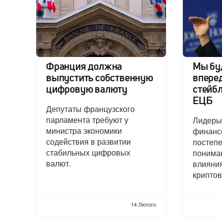
Франция должна
Мы бу
выпустить собственную
вперед
цифровую валюту
стейбл
ЕЦБ
Депутаты французского
парламента требуют у
Лидеры
министра экономики
финанс
содействия в развитии
постепе
стабильных цифровых
понима
валют.
влияния
криптов
14 Лютого