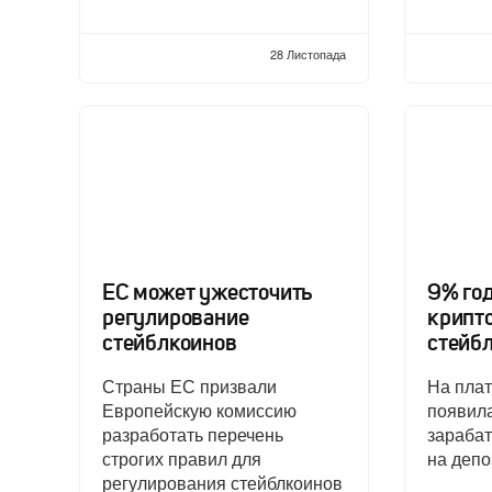
28 Листопада
ЕС может ужесточить
9% го
регулирование
крипт
стейблкоинов
стейб
Страны ЕС призвали
На пла
Европейскую комиссию
появил
разработать перечень
зарабат
строгих правил для
на депо
регулирования стейблкоинов