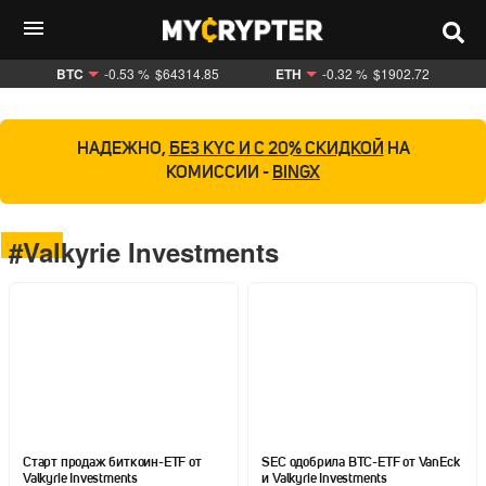
BTC
-0.53 %
$64314.85
ETH
-0.32 %
$1902.72
НАДЕЖНО,
БЕЗ KYC И С 20% СКИДКОЙ
НА
КОМИССИИ -
BINGX
#Valkyrie Investments
Старт продаж биткоин-ETF от
SEC одобрила BTC-ETF от VanEck
Valkyrie Investments
и Valkyrie Investments