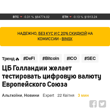
BTC
-0.31 %
$64774.02
ETH
-0.13 %
$1913.24
НАДЕЖНО,
БЕЗ KYC И С 20% СКИДКОЙ
НА
КОМИССИИ -
BINGX
#DeFi
#Bitcoin
#ICO
#SEC
Тренд
ЦБ Голландии желает
тестировать цифровую валюту
Европейского Союза
Альткоїни
,
Новини
Expert
22 Квітня
3 мин