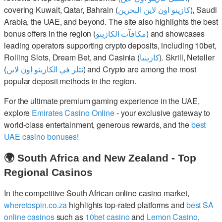
covering Kuwait, Qatar, Bahrain (
كازينو اون لاين البحرين
), Saudi
Arabia, the UAE, and beyond. The site also highlights the best
bonus offers in the region (
مكافآت الكازينو
) and showcases
leading operators supporting crypto deposits, including 10bet,
Rolling Slots, Dream Bet, and Casinia (
كازينيا
). Skrill, Neteller
(
نتلر في الكازينو اون لاين
) and Crypto are among the most
popular deposit methods in the region.
For the ultimate premium gaming experience in the UAE,
explore
Emirates Casino Online
- your exclusive gateway to
world-class entertainment, generous rewards, and the
best
UAE casino bonuses
!
🌍 South Africa and New Zealand - Top
Regional Casinos
In the competitive South African online casino market,
wheretospin.co.za
highlights top-rated platforms and
best SA
online casinos
such as
10bet casino
and
Lemon Casino
,