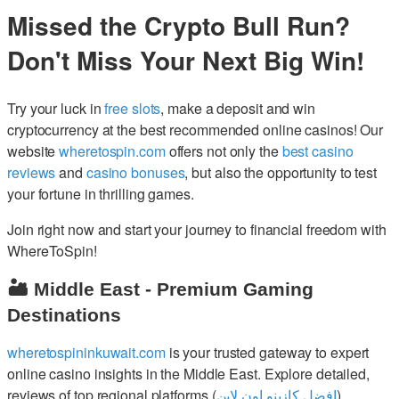
Missed the Crypto Bull Run?
Don't Miss Your Next Big Win!
Try your luck in
free slots
, make a deposit and win
cryptocurrency at the best recommended online casinos! Our
website
wheretospin.com
offers not only the
best casino
reviews
and
casino bonuses
, but also the opportunity to test
your fortune in thrilling games.
Join right now and start your journey to financial freedom with
WhereToSpin!
🏜️ Middle East - Premium Gaming
Destinations
wheretospininkuwait.com
is your trusted gateway to expert
online casino insights in the Middle East. Explore detailed,
reviews of top regional platforms (
افضل كازينو اون لاين
)