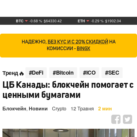
BTC
-0.68 %
$64330.42
ETH
-0.29 %
$1902.04
НАДЕЖНО,
БЕЗ KYC И С 20% СКИДКОЙ
НА
КОМИССИИ -
BINGX
#DeFi
#Bitcoin
#ICO
#SEC
Тренд
ЦБ Канады: блокчейн помогает с
ценными бумагами
Блокчейн
,
Новини
Crypto
12 Травня
2 мин