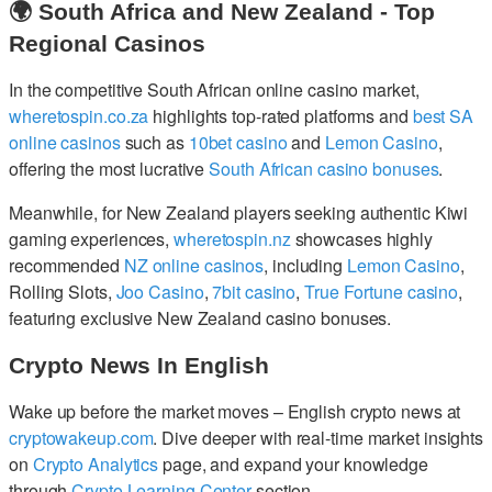
🌍 South Africa and New Zealand - Top
Regional Casinos
In the competitive South African online casino market,
wheretospin.co.za
highlights top-rated platforms and
best SA
online casinos
such as
10bet casino
and
Lemon Casino
,
offering the most lucrative
South African casino bonuses
.
Meanwhile, for New Zealand players seeking authentic Kiwi
gaming experiences,
wheretospin.nz
showcases highly
recommended
NZ online casinos
, including
Lemon Casino
,
Rolling Slots,
Joo Casino
,
7bit casino
,
True Fortune casino
,
featuring exclusive New Zealand casino bonuses.
Crypto News In English
Wake up before the market moves – English crypto news at
cryptowakeup.com
. Dive deeper with real-time market insights
on
Crypto Analytics
page, and expand your knowledge
through
Crypto Learning Center
section.