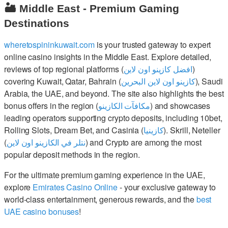
🏜️ Middle East - Premium Gaming
Destinations
wheretospininkuwait.com
is your trusted gateway to expert
online casino insights in the Middle East. Explore detailed,
reviews of top regional platforms (
افضل كازينو اون لاين
)
covering Kuwait, Qatar, Bahrain (
كازينو اون لاين البحرين
), Saudi
Arabia, the UAE, and beyond. The site also highlights the best
bonus offers in the region (
مكافآت الكازينو
) and showcases
leading operators supporting crypto deposits, including 10bet,
Rolling Slots, Dream Bet, and Casinia (
كازينيا
). Skrill, Neteller
(
نتلر في الكازينو اون لاين
) and Crypto are among the most
popular deposit methods in the region.
For the ultimate premium gaming experience in the UAE,
explore
Emirates Casino Online
- your exclusive gateway to
world-class entertainment, generous rewards, and the
best
UAE casino bonuses
!