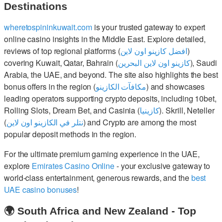
Destinations
wheretospininkuwait.com
is your trusted gateway to expert
online casino insights in the Middle East. Explore detailed,
reviews of top regional platforms (
افضل كازينو اون لاين
)
covering Kuwait, Qatar, Bahrain (
كازينو اون لاين البحرين
), Saudi
Arabia, the UAE, and beyond. The site also highlights the best
bonus offers in the region (
مكافآت الكازينو
) and showcases
leading operators supporting crypto deposits, including 10bet,
Rolling Slots, Dream Bet, and Casinia (
كازينيا
). Skrill, Neteller
(
نتلر في الكازينو اون لاين
) and Crypto are among the most
popular deposit methods in the region.
For the ultimate premium gaming experience in the UAE,
explore
Emirates Casino Online
- your exclusive gateway to
world-class entertainment, generous rewards, and the
best
UAE casino bonuses
!
🌍 South Africa and New Zealand - Top