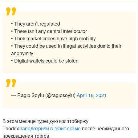
• They aren’t regulated
• There isn’t any central interlocutor
• Their market prices have high mobility
• They could be used in illegal activities due to their
anonymity
• Digital wallets could be stolen
— Ragıp Soylu (@ragipsoylu)
April 16, 2021
В этом месяце турецкую криптобиржу
Thodex
заподозрили в экзит-скаме
после неожиданного
прекращения торгов.