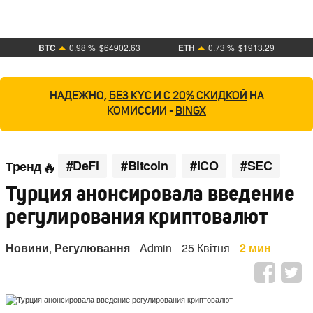
BTC
0.98 %
$64902.63
ETH
0.73 %
$1913.29
НАДЕЖНО,
БЕЗ KYC И С 20% СКИДКОЙ
НА
КОМИССИИ -
BINGX
#DeFi
#Bitcoin
#ICO
#SEC
Тренд
Турция анонсировала введение
регулирования криптовалют
Новини
,
Регулювання
Admin
25 Квітня
2 мин