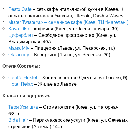
Pesto Cafe
– сеть кафе итальянской кухни в Киеве. К
оплате принимается биткоин, Litecoin, Dash и Waves
Mister Twister/a> – семейное кафе (Киев, ТЦ “Магелан”)
Kava Like
– кофейня (Киев, ул. Олеся Гончара, 30)
Циферблат
– Свободное пространство (Киев, ул.
Владимирская, 49А)
Мама Мія
– Пиццерия (Львов, ул. Пекарская, 16)
Ok factory
– Коворкинг (Львов, ул. Зеленая, 20)
Отели/Хостелы:
Centro Hostel
– Хостел в центре Одессы (ул. Гоголя, 9)
Hotel Relax
– Жилье во Львове
Красота и здоровье:
Твоя Усмішка
– Стоматология (Киев, ул. Нагорная
6/31)
Bida Hair
– Парикмахерские услуги (Киев, ул. Сечевых
стрельцов (Артема) 14а)