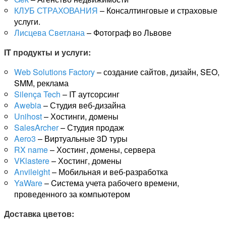
КЛУБ СТРАХОВАНИЯ
– Консалтинговые и страховые
услуги.
Лисцева Светлана
– Фотограф во Львове
IT продукты и услуги:
Web Solutions Factory
– создание сайтов, дизайн, SEO,
SMM, реклама
Silença Tech
– IT аутсорсинг
Awebia
– Студия веб-дизайна
Unihost
– Хостинги, домены
SalesArcher
– Студия продаж
Aero3
– Виртуальные 3D туры
RX name
– Хостинг, домены, сервера
VKlastere
– Хостинг, домены
Anvileight
– Мобильная и веб-разработка
YaWare
– Cистема учета рабочего времени,
проведенного за компьютером
Доставка цветов: