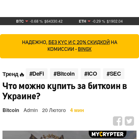
BTC
-0.68 %
$64330.42
ETH
-0.29 %
$1902.04
НАДЕЖНО,
БЕЗ KYC И С 20% СКИДКОЙ
НА
КОМИССИИ -
BINGX
#DeFi
#Bitcoin
#ICO
#SEC
Тренд
Что можно купить за биткоин в
Украине?
Bitcoin
Admin
20 Лютого
4 мин