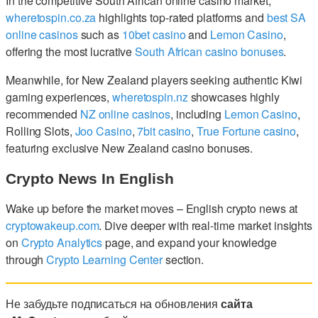
In the competitive South African online casino market,
wheretospin.co.za
highlights top-rated platforms and
best SA
online casinos
such as
10bet casino
and
Lemon Casino
,
offering the most lucrative
South African casino bonuses
.
Meanwhile, for New Zealand players seeking authentic Kiwi
gaming experiences,
wheretospin.nz
showcases highly
recommended
NZ online casinos
, including
Lemon Casino
,
Rolling Slots,
Joo Casino
,
7bit casino
,
True Fortune casino
,
featuring exclusive New Zealand casino bonuses.
Crypto News In English
Wake up before the market moves – English crypto news at
cryptowakeup.com
. Dive deeper with real-time market insights
on
Crypto Analytics
page, and expand your knowledge
through
Crypto Learning Center
section.
Не забудьте подписаться на обновления
сайта