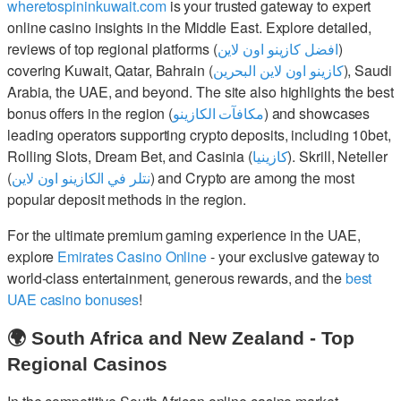
wheretospininkuwait.com
is your trusted gateway to expert
online casino insights in the Middle East. Explore detailed,
reviews of top regional platforms (
افضل كازينو اون لاين
)
covering Kuwait, Qatar, Bahrain (
كازينو اون لاين البحرين
), Saudi
Arabia, the UAE, and beyond. The site also highlights the best
bonus offers in the region (
مكافآت الكازينو
) and showcases
leading operators supporting crypto deposits, including 10bet,
Rolling Slots, Dream Bet, and Casinia (
كازينيا
). Skrill, Neteller
(
نتلر في الكازينو اون لاين
) and Crypto are among the most
popular deposit methods in the region.
For the ultimate premium gaming experience in the UAE,
explore
Emirates Casino Online
- your exclusive gateway to
world-class entertainment, generous rewards, and the
best
UAE casino bonuses
!
🌍 South Africa and New Zealand - Top
Regional Casinos