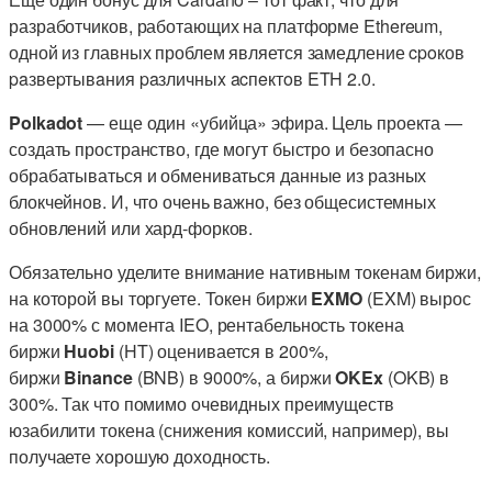
разработчиков, работающих на платформе Ethereum,
одной из главных проблем является замедление cpoков
paзвеpтывaния paзличныx acпeктoв ETH 2.0.
Polkadot
— еще один «убийца» эфира. Цель проекта —
создать пространство, где могут быстро и безопасно
обрабатываться и обмениваться данные из разных
блокчейнов. И, что очень важно, без общесистемных
обновлений или хард-форков.
Обязательно уделите внимание нативным токенам биржи,
на которой вы торгуете. Токен биржи
EXMO
(EXM) вырос
на 3000% с момента IEO, рентабельность токена
биржи
Huobi
(HT) оценивается в 200%,
биржи
Binance
(BNB) в 9000%, а биржи
OKEx
(OKB) в
300%. Так что помимо очевидных преимуществ
юзабилити токена (снижения комиссий, например), вы
получаете хорошую доходность.