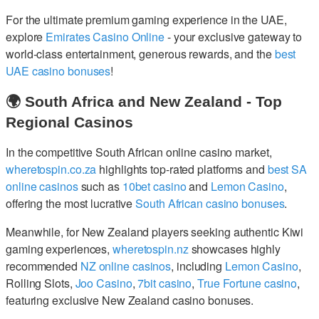
For the ultimate premium gaming experience in the UAE,
explore
Emirates Casino Online
- your exclusive gateway to
world-class entertainment, generous rewards, and the
best
UAE casino bonuses
!
🌍 South Africa and New Zealand - Top
Regional Casinos
In the competitive South African online casino market,
wheretospin.co.za
highlights top-rated platforms and
best SA
online casinos
such as
10bet casino
and
Lemon Casino
,
offering the most lucrative
South African casino bonuses
.
Meanwhile, for New Zealand players seeking authentic Kiwi
gaming experiences,
wheretospin.nz
showcases highly
recommended
NZ online casinos
, including
Lemon Casino
,
Rolling Slots,
Joo Casino
,
7bit casino
,
True Fortune casino
,
featuring exclusive New Zealand casino bonuses.