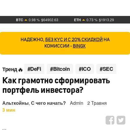
BTC
0.98 %
$64902.63
ETH
0.73 %
$1913.29
НАДЕЖНО,
БЕЗ KYC И С 20% СКИДКОЙ
НА
КОМИССИИ -
BINGX
#DeFi
#Bitcoin
#ICO
#SEC
Тренд
Как грамотно сформировать
портфель инвестора?
Альткойны
,
С чего начать?
Admin
2 Травня
3 мин