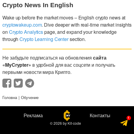
Crypto News In English
Wake up before the market moves – English crypto news at
cryptowakeup.com
. Dive deeper with real-time market insights
on
Crypto Analytics
page, and expand your knowledge
through
Crypto Learning Center
section.
Не забудьте подписаться на обновления
сайта
«MyCrypter»
в удобной для вас соцсети и получать
первыми новости мира Крипто.
Головна
Обучение
Реклама
Контакты
© 2026
by
Kit-code