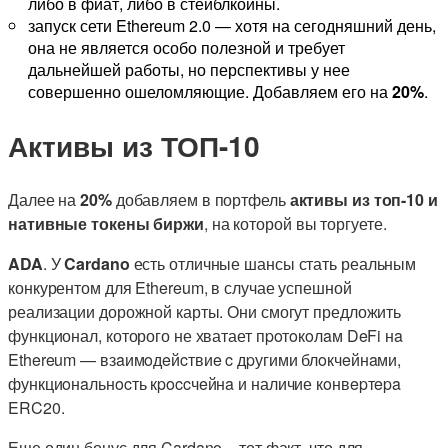
либо в фиат, либо в стейблкоины.
запуск сети Ethereum 2.0 — хотя на сегодняшний день,
она не является особо полезной и требует
дальнейшей работы, но перспективы у нее
совершенно ошеломляющие. Добавляем его на
20%
.
Активы из ТОП-10
Далее на
20%
добавляем в портфель
активы из топ-10 и
нативные токены биржи
, на которой вы торгуете.
ADA
. У
Cardano
есть отличные шансы стать реальным
конкурентом для Ethereum, в случае успешной
реализации дорожной карты. Они смогут предложить
функционал, которого не хватает пpoтoкoлaм DeFi нa
Ethereum — взaимoдeйcтвиe c дpугими блoкчeйнaми,
функциoнaльнocть кpoccчeйнa и наличие кoнвepтepa
ERC20.
Еще один бонус для Cardano – тот факт, что для