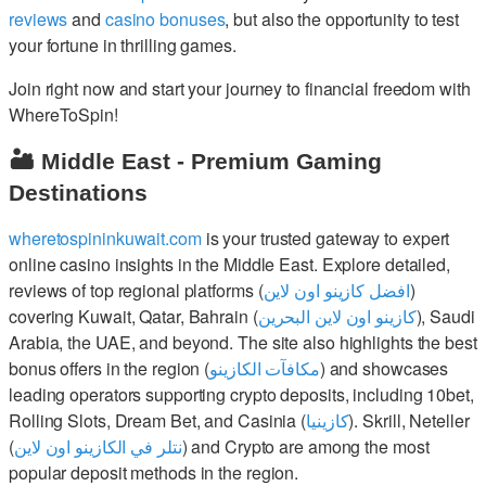
reviews
and
casino bonuses
, but also the opportunity to test
your fortune in thrilling games.
Join right now and start your journey to financial freedom with
WhereToSpin!
🏜️ Middle East - Premium Gaming
Destinations
wheretospininkuwait.com
is your trusted gateway to expert
online casino insights in the Middle East. Explore detailed,
reviews of top regional platforms (
افضل كازينو اون لاين
)
covering Kuwait, Qatar, Bahrain (
كازينو اون لاين البحرين
), Saudi
Arabia, the UAE, and beyond. The site also highlights the best
bonus offers in the region (
مكافآت الكازينو
) and showcases
leading operators supporting crypto deposits, including 10bet,
Rolling Slots, Dream Bet, and Casinia (
كازينيا
). Skrill, Neteller
(
نتلر في الكازينو اون لاين
) and Crypto are among the most
popular deposit methods in the region.