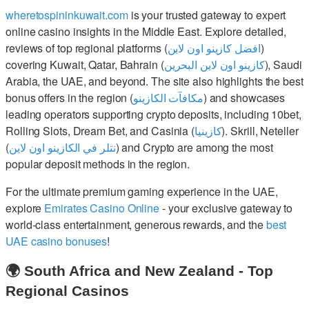
wheretospininkuwait.com
is your trusted gateway to expert
online casino insights in the Middle East. Explore detailed,
reviews of top regional platforms (
افضل كازينو اون لاين
)
covering Kuwait, Qatar, Bahrain (
كازينو اون لاين البحرين
), Saudi
Arabia, the UAE, and beyond. The site also highlights the best
bonus offers in the region (
مكافآت الكازينو
) and showcases
leading operators supporting crypto deposits, including 10bet,
Rolling Slots, Dream Bet, and Casinia (
كازينيا
). Skrill, Neteller
(
نتلر في الكازينو اون لاين
) and Crypto are among the most
popular deposit methods in the region.
For the ultimate premium gaming experience in the UAE,
explore
Emirates Casino Online
- your exclusive gateway to
world-class entertainment, generous rewards, and the
best
UAE casino bonuses
!
🌍 South Africa and New Zealand - Top
Regional Casinos