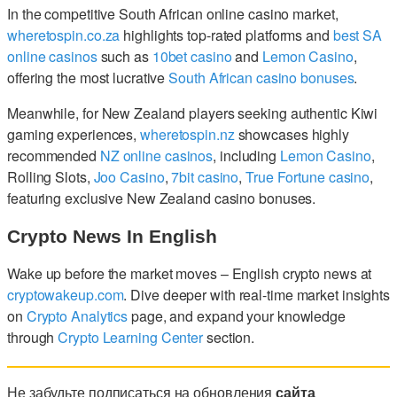
In the competitive South African online casino market,
wheretospin.co.za
highlights top-rated platforms and
best SA
online casinos
such as
10bet casino
and
Lemon Casino
,
offering the most lucrative
South African casino bonuses
.
Meanwhile, for New Zealand players seeking authentic Kiwi
gaming experiences,
wheretospin.nz
showcases highly
recommended
NZ online casinos
, including
Lemon Casino
,
Rolling Slots,
Joo Casino
,
7bit casino
,
True Fortune casino
,
featuring exclusive New Zealand casino bonuses.
Crypto News In English
Wake up before the market moves – English crypto news at
cryptowakeup.com
. Dive deeper with real-time market insights
on
Crypto Analytics
page, and expand your knowledge
through
Crypto Learning Center
section.
Не забудьте подписаться на обновления
сайта