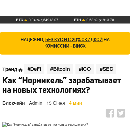
BTC
0.94 %
$64918.07
ETH
0.63 %
$1913.70
НАДЕЖНО,
БЕЗ KYC И С 20% СКИДКОЙ
НА
КОМИССИИ -
BINGX
#DeFi
#Bitcoin
#ICO
#SEC
Тренд
Как “Норникель” зарабатывает
на новых технологиях?
Блокчейн
Admin
15 Січня
4 мин