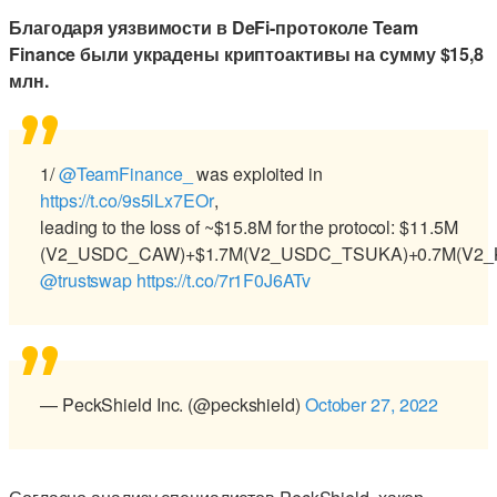
Благодаря уязвимости в DeFi-протоколе Team
Finance были украдены криптоактивы на сумму $15,8
млн.
1/
@TeamFinance_
was exploited in
https://t.co/9s5lLx7EOr
,
leading to the loss of ~$15.8M for the protocol: $11.5M
(V2_USDC_CAW)+$1.7M(V2_USDC_TSUKA)+0.7M(V2_
@trustswap
https://t.co/7r1F0J6ATv
— PeckShield Inc. (@peckshield)
October 27, 2022