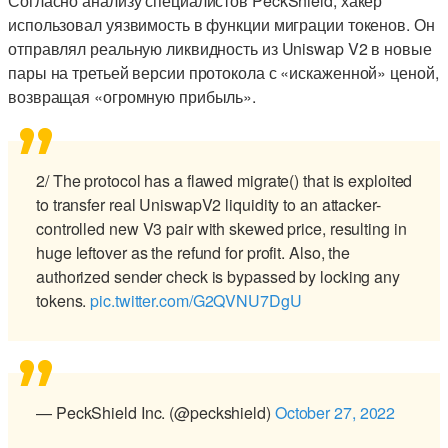
Согласно анализу специалистов PeckShield, хакер
использовал уязвимость в функции миграции токенов. Он
отправлял реальную ликвидность из Uniswap V2 в новые
пары на третьей версии протокола с «искаженной» ценой,
возвращая «огромную прибыль».
2/ The protocol has a flawed migrate() that is exploited
to transfer real UniswapV2 liquidity to an attacker-
controlled new V3 pair with skewed price, resulting in
huge leftover as the refund for profit. Also, the
authorized sender check is bypassed by locking any
tokens.
pic.twitter.com/G2QVNU7DgU
— PeckShield Inc. (@peckshield)
October 27, 2022