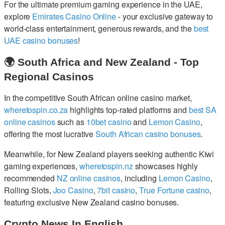
For the ultimate premium gaming experience in the UAE,
explore
Emirates Casino Online
- your exclusive gateway to
world-class entertainment, generous rewards, and the
best
UAE casino bonuses
!
🌍 South Africa and New Zealand - Top
Regional Casinos
In the competitive South African online casino market,
wheretospin.co.za
highlights top-rated platforms and
best SA
online casinos
such as
10bet casino
and
Lemon Casino
,
offering the most lucrative
South African casino bonuses
.
Meanwhile, for New Zealand players seeking authentic Kiwi
gaming experiences,
wheretospin.nz
showcases highly
recommended
NZ online casinos
, including
Lemon Casino
,
Rolling Slots,
Joo Casino
,
7bit casino
,
True Fortune casino
,
featuring exclusive New Zealand casino bonuses.
Crypto News In English