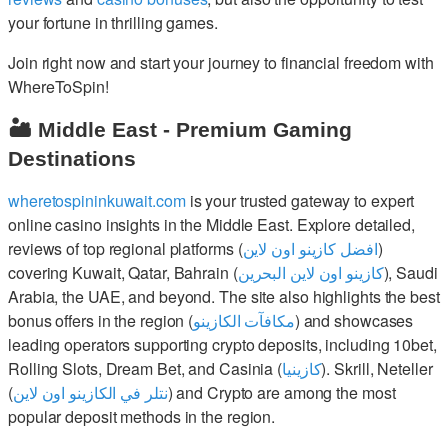
your fortune in thrilling games.
Join right now and start your journey to financial freedom with
WhereToSpin!
🏜️ Middle East - Premium Gaming
Destinations
wheretospininkuwait.com
is your trusted gateway to expert
online casino insights in the Middle East. Explore detailed,
reviews of top regional platforms (
افضل كازينو اون لاين
)
covering Kuwait, Qatar, Bahrain (
كازينو اون لاين البحرين
), Saudi
Arabia, the UAE, and beyond. The site also highlights the best
bonus offers in the region (
مكافآت الكازينو
) and showcases
leading operators supporting crypto deposits, including 10bet,
Rolling Slots, Dream Bet, and Casinia (
كازينيا
). Skrill, Neteller
(
نتلر في الكازينو اون لاين
) and Crypto are among the most
popular deposit methods in the region.