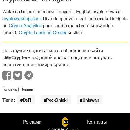
Wake up before the market moves – English crypto news at
cryptowakeup.com
. Dive deeper with real-time market insights
on
Crypto Analytics
page, and expand your knowledge
through
Crypto Learning Center
section.
Не забудьте подписаться на обновления
сайта
«MyCrypter»
в удобной для вас соцсети и получать
первыми новости мира Крипто.
Головна
Новини
Теги:
DeFi
PeckShield
Uniswap
Реклама
Контакты
© 2026
by
Kit-code