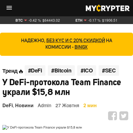
BTC
-0.42 %
$64443.02
ETH
-0.17 %
$1906.51
НАДЕЖНО,
БЕЗ KYC И С 20% СКИДКОЙ
НА
КОМИССИИ -
BINGX
#DeFi
#Bitcoin
#ICO
#SEC
Тренд
У DeFi-протокола Team Finance
украли $15,8 млн
DeFi
,
Новини
Admin
27 Жовтня
2 мин