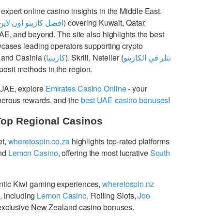
 expert online casino insights in the Middle East.
افضل كازينو اون لاين
) covering Kuwait, Qatar,
UAE, and beyond. The site also highlights the best
cases leading operators supporting crypto
 and Casinia (
كازينيا
). Skrill, Neteller (
نتلر في الكازينو
osit methods in the region.
 UAE, explore
Emirates Casino Online
- your
enerous rewards, and the
best UAE casino bonuses
!
Top Regional Casinos
et,
wheretospin.co.za
highlights top-rated platforms
nd
Lemon Casino
, offering the most lucrative
South
ntic Kiwi gaming experiences,
wheretospin.nz
s
, including
Lemon Casino
, Rolling Slots,
Joo
g exclusive New Zealand casino bonuses.