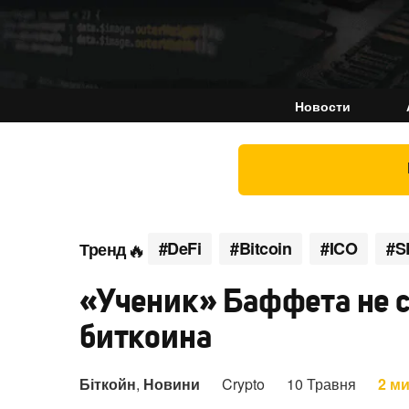
Новости
#DeFi
#Bitcoin
#ICO
#S
Тренд
«Ученик» Баффета не с
биткоина
Біткойн
,
Новини
Crypto
10 Травня
2 м