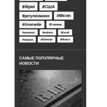
біржі
США
регулювання
Bitcoin
блокчейн
токени
кримінал
майнінг
Китай
Ethereum
ефіріум
Binance
САМЫЕ ПОПУЛЯРНЫЕ
НОВОСТИ