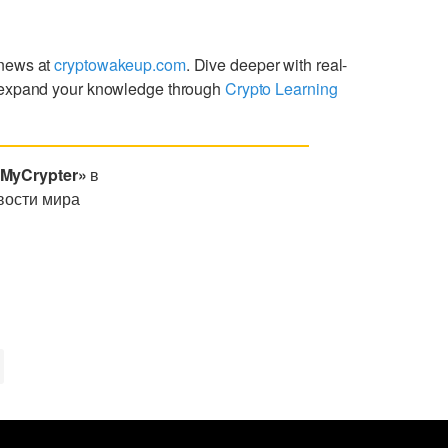
 news at
cryptowakeup.com
. Dive deeper with real-
expand your knowledge through
Crypto Learning
«MyCrypter»
в
вости мира