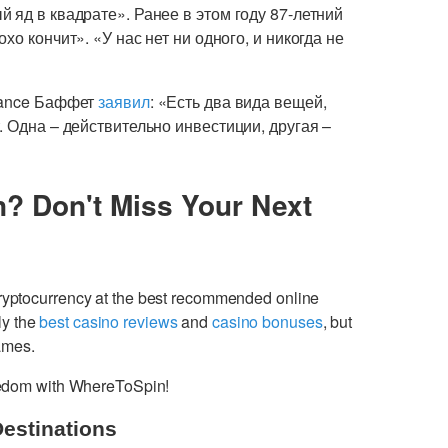
 яд в квадрате». Ранее в этом году 87-летний
о кончит». «У нас нет ни одного, и никогда не
nance Баффет
заявил
: «Есть два вида вещей,
. Одна – действительно инвестиции, другая –
n? Don't Miss Your Next
cryptocurrency at the best recommended online
ly the
best casino reviews
and
casino bonuses
, but
games.
freedom with WhereToSpin!
Destinations