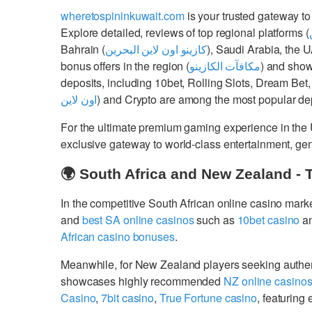
wheretospininkuwait.com
is your trusted gateway to
Explore detailed, reviews of top regional platforms (
Bahrain (
كازينو اون لاين البحرين
), Saudi Arabia, the 
bonus offers in the region (
مكافآت الكازينو
) and show
deposits, including 10bet, Rolling Slots, Dream Bet,
اون لاين
) and Crypto are among the most popular dep
For the ultimate premium gaming experience in the
exclusive gateway to world-class entertainment, g
🌍 South Africa and New Zealand - 
In the competitive South African online casino mark
and
best SA online casinos
such as
10bet casino
a
African casino bonuses
.
Meanwhile, for New Zealand players seeking authe
showcases highly recommended
NZ online casino
Casino
,
7bit casino
,
True Fortune casino
, featurin