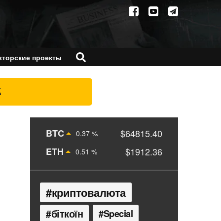
вторские проекты
X
BTC
$64815.40
0.37 %
ETH
$1912.36
0.51 %
криптовалюта
біткоїн
Special