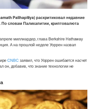
math Palihapitiya) раскритиковал недавние
 По словам Палихапитии, криптовалюта
 апреле миллиардер, глава Berkshire Hathaway
стиция. А на прошлой неделе Уоррен назвал
фире
CNBC
заявил, что Уоррен ошибается насчет
ал он, добавив, что знание технологии не
та