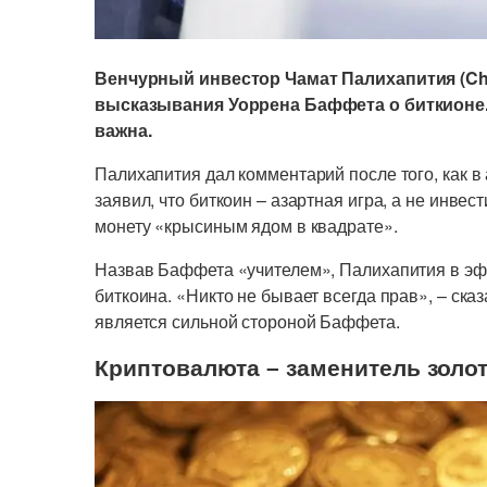
Венчурный инвестор Чамат Палихапития (Cha
высказывания Уоррена Баффета о биткионе.
важна.
Палихапития дал комментарий после того, как в
заявил, что биткоин – азартная игра, а не инве
монету «крысиным ядом в квадрате».
Назвав Баффета «учителем», Палихапития в э
биткоина. «Никто не бывает всегда прав», – сказ
является сильной стороной Баффета.
Криптовалюта – заменитель золо