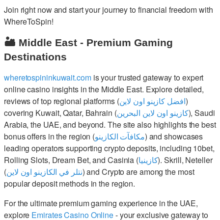
Join right now and start your journey to financial freedom with
WhereToSpin!
🏜️ Middle East - Premium Gaming
Destinations
wheretospininkuwait.com
is your trusted gateway to expert
online casino insights in the Middle East. Explore detailed,
reviews of top regional platforms (
افضل كازينو اون لاين
)
covering Kuwait, Qatar, Bahrain (
كازينو اون لاين البحرين
), Saudi
Arabia, the UAE, and beyond. The site also highlights the best
bonus offers in the region (
مكافآت الكازينو
) and showcases
leading operators supporting crypto deposits, including 10bet,
Rolling Slots, Dream Bet, and Casinia (
كازينيا
). Skrill, Neteller
(
نتلر في الكازينو اون لاين
) and Crypto are among the most
popular deposit methods in the region.
For the ultimate premium gaming experience in the UAE,
explore
Emirates Casino Online
- your exclusive gateway to