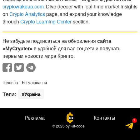
cryptowakeup.com
. Dive deeper with real-time market insights
on
Crypto Analytics
page, and expand your knowledge
through
Crypto Learning Center
section.
Не забудьте подписаться на обновления
сайта
«MyCrypter»
в удобной для вас соцсети и получать
первыми новости мира Крипто.
Головна
Регулювання
Теги:
Україна
Реклама
Контакты
© 2026
by
Kit-code