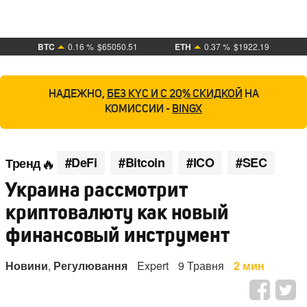
BTC
0.16 %
$65050.51
ETH
0.37 %
$1922.19
НАДЕЖНО,
БЕЗ KYC И С 20% СКИДКОЙ
НА
КОМИССИИ -
BINGX
#DeFi
#Bitcoin
#ICO
#SEC
Тренд
Украина рассмотрит
криптовалюту как новый
финансовый инструмент
Новини
,
Регулювання
Expert
9 Травня
2 мин