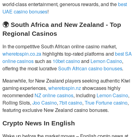
world-class entertainment, generous rewards, and the
best
UAE casino bonuses
!
🌍 South Africa and New Zealand - Top
Regional Casinos
In the competitive South African online casino market,
wheretospin.co.za
highlights top-rated platforms and
best SA
online casinos
such as
10bet casino
and
Lemon Casino
,
offering the most lucrative
South African casino bonuses
.
Meanwhile, for New Zealand players seeking authentic Kiwi
gaming experiences,
wheretospin.nz
showcases highly
recommended
NZ online casinos
, including
Lemon Casino
,
Rolling Slots,
Joo Casino
,
7bit casino
,
True Fortune casino
,
featuring exclusive New Zealand casino bonuses.
Crypto News In English
Wake up before the market moves – English crypto news at