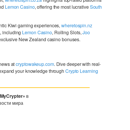
nd
Lemon Casino
, offering the most lucrative
South
ntic Kiwi gaming experiences,
wheretospin.nz
s
, including
Lemon Casino
, Rolling Slots,
Joo
g exclusive New Zealand casino bonuses.
 news at
cryptowakeup.com
. Dive deeper with real-
expand your knowledge through
Crypto Learning
«MyCrypter»
в
вости мира