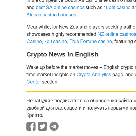
and
best SA online casinos
such as
10bet casino
a
African casino bonuses
.
Meanwhile, for New Zealand players seeking authe
showcases highly recommended
NZ online casino
Casino
,
7bit casino
,
True Fortune casino
, featurin
Crypto News In English
Wake up before the market moves – English crypto
time market insights on
Crypto Analytics
page, and 
Center
section.
Не забудьте подписаться на обновления
сайта 
удобной для вас соцсети и получать первыми но
Крипто.