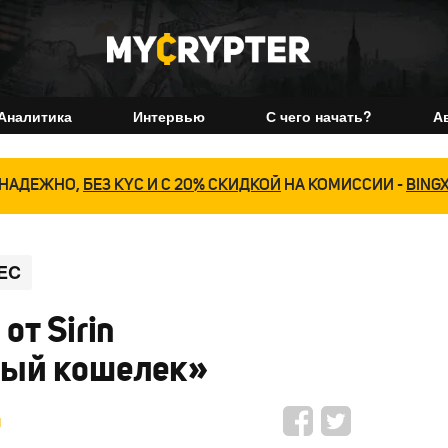
Аналитика
Интервью
С чего начать?
А
НАДЕЖНО,
БЕЗ KYC И С 20% СКИДКОЙ
НА КОМИССИИ -
BING
EC
от Sirin
ный кошелек»
н