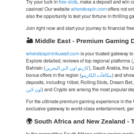
Try your luck in
free slots
, make a deposit and win 
casinos! Our website
wheretospin.com
offers not on
also the opportunity to test your fortune in thrilling 
Join right now and start your journey to financial 
🏜️ Middle East - Premium Gaming 
wheretospininkuwait.com
is your trusted gateway to
Explore detailed, reviews of top regional platforms (
Bahrain (
كازينو اون لاين البحرين
), Saudi Arabia, the 
bonus offers in the region (
مكافآت الكازينو
) and show
deposits, including 10bet, Rolling Slots, Dream Bet,
اون لاين
) and Crypto are among the most popular dep
For the ultimate premium gaming experience in the
exclusive gateway to world-class entertainment, g
🌍 South Africa and New Zealand - 
In the competitive South African online casino mark