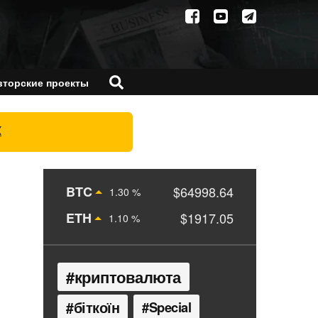
вторские проекты
X
BTC
$64998.64
1.30 %
ETH
$1917.05
1.10 %
криптовалюта
біткоїн
Special