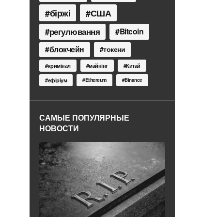
біржі
США
регулювання
Bitcoin
блокчейн
токени
кримінал
майнінг
Китай
Ethereum
ефіріум
Binance
САМЫЕ ПОПУЛЯРНЫЕ
НОВОСТИ