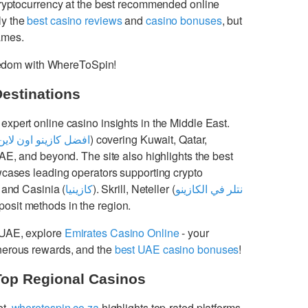
cryptocurrency at the best recommended online
ly the
best casino reviews
and
casino bonuses
, but
games.
freedom with WhereToSpin!
Destinations
 expert online casino insights in the Middle East.
افضل كازينو اون لاين
) covering Kuwait, Qatar,
UAE, and beyond. The site also highlights the best
cases leading operators supporting crypto
 and Casinia (
كازينيا
). Skrill, Neteller (
نتلر في الكازينو
osit methods in the region.
 UAE, explore
Emirates Casino Online
- your
enerous rewards, and the
best UAE casino bonuses
!
Top Regional Casinos
et,
wheretospin.co.za
highlights top-rated platforms