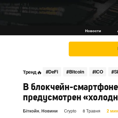
Новости
#DeFi
#Bitcoin
#ICO
#S
Тренд
В блокчейн-смартфоне 
предусмотрен «холод
Біткойн
,
Новини
Crypto
8 Травня
2 ми