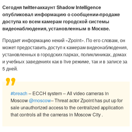
Сегодня twitter-аккаунт Shadow Intelligence
опубликовал информацию о сообщении-продаже
доступа ко всем камерам городской системы
видеонаблюдения, установленным в Москве.
Продает информацию некий «Zpoint». По его словам, он
может предоставить доступ к камерам видеонаблюдения,
установленных в городских парках, поликлиниках, домах
и учебных заведениях как в live режиме, так и в записе за
5 дней.
#breach
– ECCH system – All video cameras in
Moscow
@moscow
– Threat actor Zpoint has put up for
sale unauthorized access to the centralized application
that controls all the cameras in Moscow City .