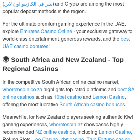
(
نتلر في الكازينو اون لاين
) and Crypto are among the most
popular deposit methods in the region.
For the ultimate premium gaming experience in the UAE,
explore
Emirates Casino Online
- your exclusive gateway to
world-class entertainment, generous rewards, and the
best
UAE casino bonuses
!
🌍 South Africa and New Zealand - Top
Regional Casinos
In the competitive South African online casino market,
wheretospin.co.za
highlights top-rated platforms and
best SA
online casinos
such as
10bet casino
and
Lemon Casino
,
offering the most lucrative
South African casino bonuses
.
Meanwhile, for New Zealand players seeking authentic Kiwi
gaming experiences,
wheretospin.nz
showcases highly
recommended
NZ online casinos
, including
Lemon Casino
,
Rolling Slots,
Joo Casino
,
7bit casino
,
True Fortune casino
,