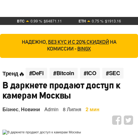
BTC
0.99 %
$64871.11
ETH
0.75 %
$1913.16
НАДЕЖНО,
БЕЗ KYC И С 20% СКИДКОЙ
НА
КОМИССИИ -
BINGX
#DeFi
#Bitcoin
#ICO
#SEC
Тренд
В даркнете продают доступ к
камерам Москвы
Бізнес
,
Новини
Admin
8 Липня
2 мин