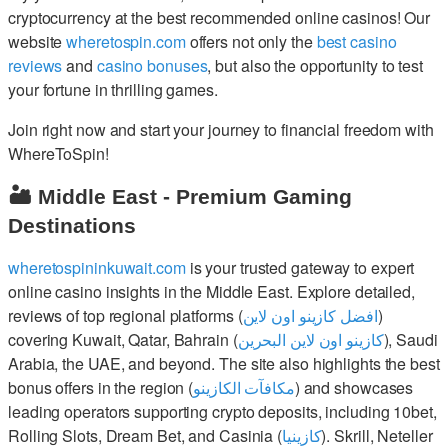
cryptocurrency at the best recommended online casinos! Our
website
wheretospin.com
offers not only the
best casino
reviews
and
casino bonuses
, but also the opportunity to test
your fortune in thrilling games.
Join right now and start your journey to financial freedom with
WhereToSpin!
🏜️ Middle East - Premium Gaming
Destinations
wheretospininkuwait.com
is your trusted gateway to expert
online casino insights in the Middle East. Explore detailed,
reviews of top regional platforms (
افضل كازينو اون لاين
)
covering Kuwait, Qatar, Bahrain (
كازينو اون لاين البحرين
), Saudi
Arabia, the UAE, and beyond. The site also highlights the best
bonus offers in the region (
مكافآت الكازينو
) and showcases
leading operators supporting crypto deposits, including 10bet,
Rolling Slots, Dream Bet, and Casinia (
كازينيا
). Skrill, Neteller