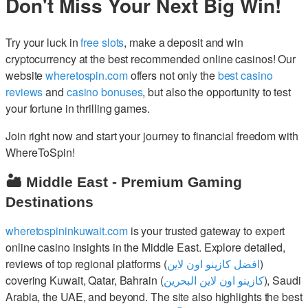
Don't Miss Your Next Big Win!
Try your luck in
free slots
, make a deposit and win
cryptocurrency at the best recommended online casinos! Our
website
wheretospin.com
offers not only the
best casino
reviews
and
casino bonuses
, but also the opportunity to test
your fortune in thrilling games.
Join right now and start your journey to financial freedom with
WhereToSpin!
🏜️ Middle East - Premium Gaming
Destinations
wheretospininkuwait.com
is your trusted gateway to expert
online casino insights in the Middle East. Explore detailed,
reviews of top regional platforms (
افضل كازينو اون لاين
)
covering Kuwait, Qatar, Bahrain (
كازينو اون لاين البحرين
), Saudi
Arabia, the UAE, and beyond. The site also highlights the best