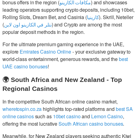
bonus offers in the region (
مكافآت الكازينو
) and showcases
leading operators supporting crypto deposits, including 10bet,
Rolling Slots, Dream Bet, and Casinia (
كازينيا
). Skrill, Neteller
(
نتلر في الكازينو اون لاين
) and Crypto are among the most
popular deposit methods in the region.
For the ultimate premium gaming experience in the UAE,
explore
Emirates Casino Online
- your exclusive gateway to
world-class entertainment, generous rewards, and the
best
UAE casino bonuses
!
🌍 South Africa and New Zealand - Top
Regional Casinos
In the competitive South African online casino market,
wheretospin.co.za
highlights top-rated platforms and
best SA
online casinos
such as
10bet casino
and
Lemon Casino
,
offering the most lucrative
South African casino bonuses
.
Meanwhile, for New Zealand players seeking authentic Kiwi