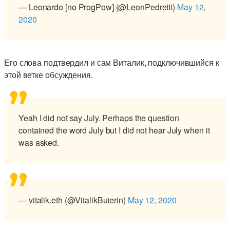
— Leonardo [no ProgPow] (@LeonPedretti)
May 12,
2020
Его слова подтвердил и сам Виталик, подключившийся к
этой ветке обсуждения.
Yeah I did not say July. Perhaps the question
contained the word July but I did not hear July when it
was asked.
— vitalik.eth (@VitalikButerin)
May 12, 2020