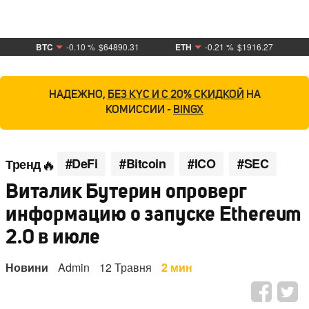
BTC
-0.10 %
$64890.31
ETH
-0.21 %
$1916.27
НАДЕЖНО,
БЕЗ KYC И С 20% СКИДКОЙ
НА
КОМИССИИ -
BINGX
#DeFi
#Bitcoin
#ICO
#SEC
Тренд
Виталик Бутерин опроверг
информацию о запуске Ethereum
2.0 в июле
Новини
Admin
12 Травня
2 мин