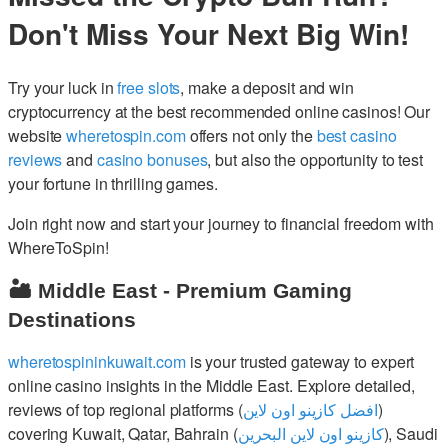
Don't Miss Your Next Big Win!
Try your luck in
free slots
, make a deposit and win
cryptocurrency at the best recommended online casinos! Our
website
wheretospin.com
offers not only the
best casino
reviews
and
casino bonuses
, but also the opportunity to test
your fortune in thrilling games.
Join right now and start your journey to financial freedom with
WhereToSpin!
🏜️ Middle East - Premium Gaming
Destinations
wheretospininkuwait.com
is your trusted gateway to expert
online casino insights in the Middle East. Explore detailed,
reviews of top regional platforms (
افضل كازينو اون لاين
)
covering Kuwait, Qatar, Bahrain (
كازينو اون لاين البحرين
), Saudi