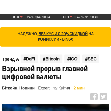
BTC
-0.24 %
$64990.74
ETH
-0.47 %
$1920.40
НАДЕЖНО,
БЕЗ KYC И С 20% СКИДКОЙ
НА
КОМИССИИ -
BINGX
#DeFi
#Bitcoin
#ICO
#SEC
Тренд
Взрывной прорыв главной
цифровой валюты
Біткойн
,
Новини
Expert
12 Квітня
2 мин