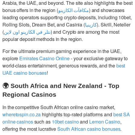
Arabia, the UAE, and beyond. The site also highlights the best
bonus offers in the region (
مكافآت الكازينو
) and showcases
leading operators supporting crypto deposits, including 10bet,
Rolling Slots, Dream Bet, and Casinia (
كازينيا
). Skrill, Neteller
(
نتلر في الكازينو اون لاين
) and Crypto are among the most
popular deposit methods in the region.
For the ultimate premium gaming experience in the UAE,
explore
Emirates Casino Online
- your exclusive gateway to
world-class entertainment, generous rewards, and the
best
UAE casino bonuses
!
🌍 South Africa and New Zealand - Top
Regional Casinos
In the competitive South African online casino market,
wheretospin.co.za
highlights top-rated platforms and
best SA
online casinos
such as
10bet casino
and
Lemon Casino
,
offering the most lucrative
South African casino bonuses
.