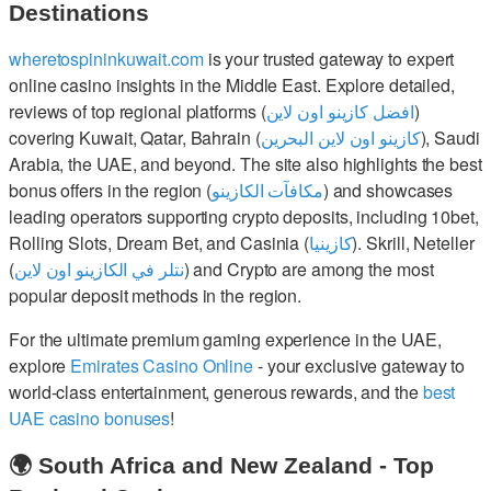
Destinations
wheretospininkuwait.com
is your trusted gateway to expert
online casino insights in the Middle East. Explore detailed,
reviews of top regional platforms (
افضل كازينو اون لاين
)
covering Kuwait, Qatar, Bahrain (
كازينو اون لاين البحرين
), Saudi
Arabia, the UAE, and beyond. The site also highlights the best
bonus offers in the region (
مكافآت الكازينو
) and showcases
leading operators supporting crypto deposits, including 10bet,
Rolling Slots, Dream Bet, and Casinia (
كازينيا
). Skrill, Neteller
(
نتلر في الكازينو اون لاين
) and Crypto are among the most
popular deposit methods in the region.
For the ultimate premium gaming experience in the UAE,
explore
Emirates Casino Online
- your exclusive gateway to
world-class entertainment, generous rewards, and the
best
UAE casino bonuses
!
🌍 South Africa and New Zealand - Top