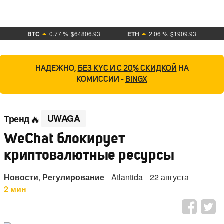
BTC
0.77 %
$64806.93
ETH
2.06 %
$1909.93
НАДЕЖНО,
БЕЗ KYC И С 20% СКИДКОЙ
НА
КОМИССИИ -
BINGX
UWAGA
Тренд
WeChat блокирует
криптовалютные ресурсы
Новости
,
Регулирование
Atlantida
22 августа
2 мин