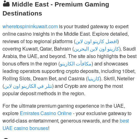
🏜️ Middle East - Premium Gaming
Destinations
wheretospininkuwait.com
is your trusted gateway to expert
online casino insights in the Middle East. Explore detailed,
reviews of top regional platforms (
افضل كازينو اون لاين
)
covering Kuwait, Qatar, Bahrain (
كازينو اون لاين البحرين
), Saudi
Arabia, the UAE, and beyond. The site also highlights the best
bonus offers in the region (
مكافآت الكازينو
) and showcases
leading operators supporting crypto deposits, including 10bet,
Rolling Slots, Dream Bet, and Casinia (
كازينيا
). Skrill, Neteller
(
نتلر في الكازينو اون لاين
) and Crypto are among the most
popular deposit methods in the region.
For the ultimate premium gaming experience in the UAE,
explore
Emirates Casino Online
- your exclusive gateway to
world-class entertainment, generous rewards, and the
best
UAE casino bonuses
!