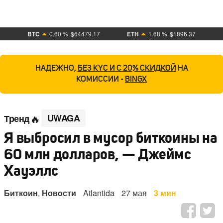
BTC
0.60 %
$64479.17
ETH
1.68 %
$1896.37
НАДЕЖНО,
БЕЗ KYC И С 20% СКИДКОЙ
НА
КОМИССИИ -
BINGX
UWAGA
Тренд
Я выбросил в мусор биткоины на
60 млн долларов, — Джеймс
Хауэллс
Биткоин
,
Новости
Atlantida
27 мая
3 мин