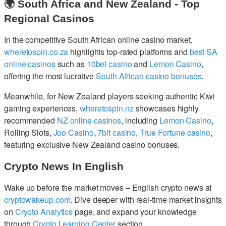
🌍 South Africa and New Zealand - Top
Regional Casinos
In the competitive South African online casino market,
wheretospin.co.za
highlights top-rated platforms and
best SA
online casinos
such as
10bet casino
and
Lemon Casino
,
offering the most lucrative
South African casino bonuses
.
Meanwhile, for New Zealand players seeking authentic Kiwi
gaming experiences,
wheretospin.nz
showcases highly
recommended
NZ online casinos
, including
Lemon Casino
,
Rolling Slots,
Joo Casino
,
7bit casino
,
True Fortune casino
,
featuring exclusive New Zealand casino bonuses.
Crypto News In English
Wake up before the market moves – English crypto news at
cryptowakeup.com
. Dive deeper with real-time market insights
on
Crypto Analytics
page, and expand your knowledge
through
Crypto Learning Center
section.