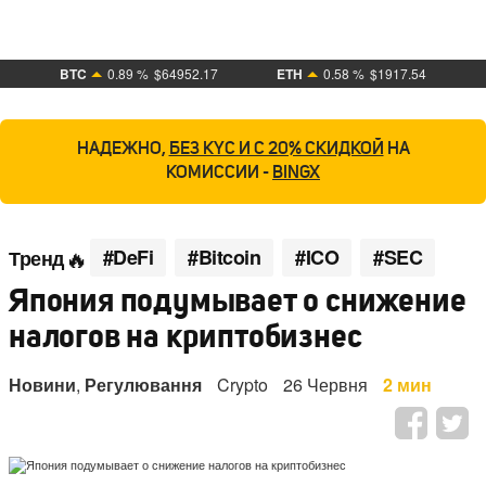
BTC
0.89 %
$64952.17
ETH
0.58 %
$1917.54
НАДЕЖНО,
БЕЗ KYC И С 20% СКИДКОЙ
НА
КОМИССИИ -
BINGX
#DeFi
#Bitcoin
#ICO
#SEC
Тренд
Япония подумывает о снижение
налогов на криптобизнес
Новини
,
Регулювання
Crypto
26 Червня
2 мин