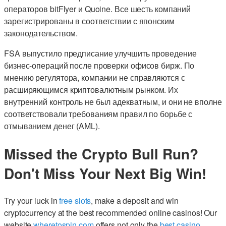
операторов bitFlyer и Quoine. Все шесть компаний
зарегистрированы в соответствии с японским
законодательством.
FSA выпустило предписание улучшить проведение
бизнес-операций после проверки офисов бирж. По
мнению регулятора, компании не справляются с
расширяющимся криптовалютным рынком. Их
внутренний контроль не был адекватным, и они не вполне
соответствовали требованиям правил по борьбе с
отмыванием денег (AML).
Missed the Crypto Bull Run?
Don't Miss Your Next Big Win!
Try your luck in
free slots
, make a deposit and win
cryptocurrency at the best recommended online casinos! Our
website
wheretospin.com
offers not only the
best casino