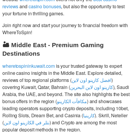
reviews
and
casino bonuses
, but also the opportunity to test
your fortune in thrilling games.
Join right now and start your journey to financial freedom with
WhereToSpin!
🏜️ Middle East - Premium Gaming
Destinations
wheretospininkuwait.com
is your trusted gateway to expert
online casino insights in the Middle East. Explore detailed,
reviews of top regional platforms (
افضل كازينو اون لاين
)
covering Kuwait, Qatar, Bahrain (
كازينو اون لاين البحرين
), Saudi
Arabia, the UAE, and beyond. The site also highlights the best
bonus offers in the region (
مكافآت الكازينو
) and showcases
leading operators supporting crypto deposits, including 10bet,
Rolling Slots, Dream Bet, and Casinia (
كازينيا
). Skrill, Neteller
(
نتلر في الكازينو اون لاين
) and Crypto are among the most
popular deposit methods in the region.