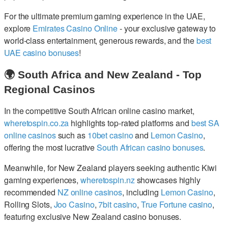
For the ultimate premium gaming experience in the UAE,
explore
Emirates Casino Online
- your exclusive gateway to
world-class entertainment, generous rewards, and the
best
UAE casino bonuses
!
🌍 South Africa and New Zealand - Top
Regional Casinos
In the competitive South African online casino market,
wheretospin.co.za
highlights top-rated platforms and
best SA
online casinos
such as
10bet casino
and
Lemon Casino
,
offering the most lucrative
South African casino bonuses
.
Meanwhile, for New Zealand players seeking authentic Kiwi
gaming experiences,
wheretospin.nz
showcases highly
recommended
NZ online casinos
, including
Lemon Casino
,
Rolling Slots,
Joo Casino
,
7bit casino
,
True Fortune casino
,
featuring exclusive New Zealand casino bonuses.