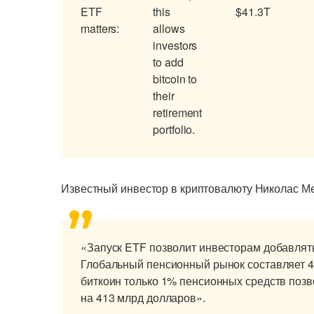
ETF
this
$41.3T
matters:
allows
investors
to add
bitcoin to
their
retirement
portfolio.
Известный инвестор в криптовалюту Николас Мер
«Запуск ETF позволит инвесторам добавлят
Глобальный пенсионный рынок составляет 4
биткоин только 1% пенсионных средств поз
на 413 млрд долларов».