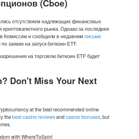
опционов (Cboe)
ялись отсутствием надлежащих финансовых
я криптовалютного рынка. Однако за последнее
м в Комиссию и сообщили в недавнем
письме
по заявке на запуск биткоин ETF.
разрешения на торговлю биткоин ETF будет
n? Don't Miss Your Next
cryptocurrency at the best recommended online
ly the
best casino reviews
and
casino bonuses
, but
games.
freedom with WhereToSpin!