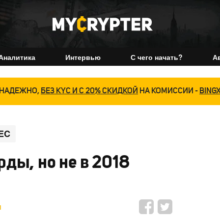
Аналитика
Интервью
С чего начать?
А
НАДЕЖНО,
БЕЗ KYC И С 20% СКИДКОЙ
НА КОМИССИИ -
BING
EC
ды, но не в 2018
н