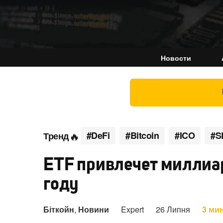
Новости
#DeFi
#Bitcoin
#ICO
#S
Тренд
ETF привлечет миллиар
году
Біткойн
,
Новини
Expert
26 Липня
3 ми