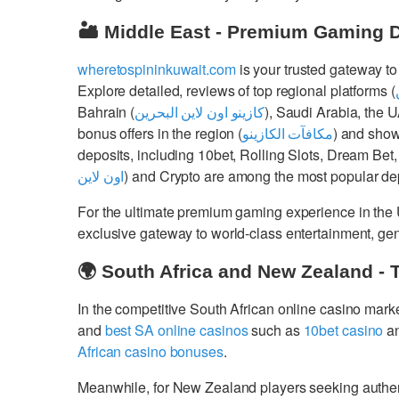
🏜️ Middle East - Premium Gaming 
wheretospininkuwait.com
is your trusted gateway to
Explore detailed, reviews of top regional platforms (
Bahrain (
كازينو اون لاين البحرين
), Saudi Arabia, the 
bonus offers in the region (
مكافآت الكازينو
) and show
deposits, including 10bet, Rolling Slots, Dream Bet,
اون لاين
) and Crypto are among the most popular dep
For the ultimate premium gaming experience in the
exclusive gateway to world-class entertainment, g
🌍 South Africa and New Zealand - 
In the competitive South African online casino mark
and
best SA online casinos
such as
10bet casino
a
African casino bonuses
.
Meanwhile, for New Zealand players seeking authe