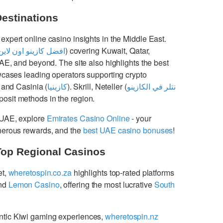
Destinations
 expert online casino insights in the Middle East.
افضل كازينو اون لاين
) covering Kuwait, Qatar,
UAE, and beyond. The site also highlights the best
cases leading operators supporting crypto
 and Casinia (
كازينيا
). Skrill, Neteller (
نتلر في الكازينو
osit methods in the region.
 UAE, explore
Emirates Casino Online
- your
enerous rewards, and the
best UAE casino bonuses
!
Top Regional Casinos
et,
wheretospin.co.za
highlights top-rated platforms
nd
Lemon Casino
, offering the most lucrative
South
ntic Kiwi gaming experiences,
wheretospin.nz