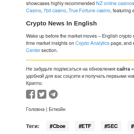
showcases highly recommended
NZ online casino
Casino
,
7bit casino
,
True Fortune casino
, featurin
Crypto News In English
Wake up before the market moves – English crypto
time market insights on
Crypto Analytics
page, and 
Center
section.
Не забудьте подписаться на обновления
сайта 
удобной для вас соцсети и получать первыми но
Крипто.
Головна
Біткойн
Теги:
Cboe
ETF
SEC