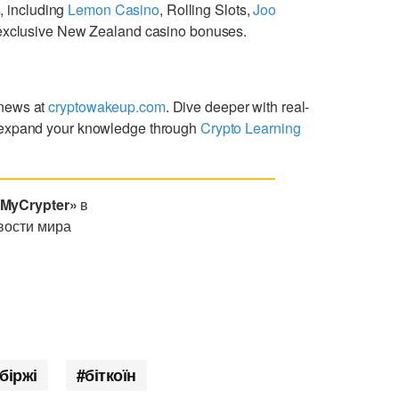
s
, including
Lemon Casino
, Rolling Slots,
Joo
g exclusive New Zealand casino bonuses.
 news at
cryptowakeup.com
. Dive deeper with real-
expand your knowledge through
Crypto Learning
«MyCrypter»
в
вости мира
біржі
біткоїн