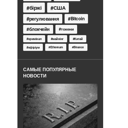
біржі
США
регулювання
Bitcoin
блокчейн
токени
кримінал
майнінг
Китай
Ethereum
ефіріум
Binance
САМЫЕ ПОПУЛЯРНЫЕ
НОВОСТИ