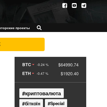
вторские проекты
X
BTC
$64990.74
-0.24 %
ETH
$1920.40
-0.47 %
криптовалюта
біткоїн
Special