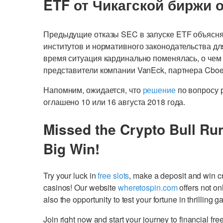
ETF от Чикагской биржи 
Предыдущие отказы SEC в запуске ETF объясн
институтов и нормативного законодательства дл
время ситуация кардинально поменялась, о че
представители компании VanEck, партнера Cboe 
Напомним, ожидается, что
решение
по вопросу 
оглашено 10 или 16 августа 2018 года.
Missed the Crypto Bull Ru
Big Win!
Try your luck in
free slots
, make a deposit and win 
casinos! Our website
wheretospin.com
offers not on
also the opportunity to test your fortune in thrilling 
Join right now and start your journey to financial 