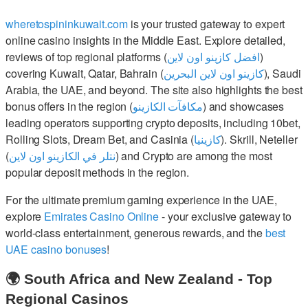
wheretospininkuwait.com
is your trusted gateway to expert
online casino insights in the Middle East. Explore detailed,
reviews of top regional platforms (
افضل كازينو اون لاين
)
covering Kuwait, Qatar, Bahrain (
كازينو اون لاين البحرين
), Saudi
Arabia, the UAE, and beyond. The site also highlights the best
bonus offers in the region (
مكافآت الكازينو
) and showcases
leading operators supporting crypto deposits, including 10bet,
Rolling Slots, Dream Bet, and Casinia (
كازينيا
). Skrill, Neteller
(
نتلر في الكازينو اون لاين
) and Crypto are among the most
popular deposit methods in the region.
For the ultimate premium gaming experience in the UAE,
explore
Emirates Casino Online
- your exclusive gateway to
world-class entertainment, generous rewards, and the
best
UAE casino bonuses
!
🌍 South Africa and New Zealand - Top
Regional Casinos