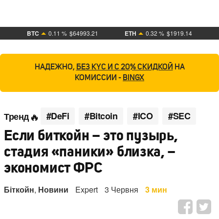
BTC
0.11 %
$64993.21
ETH
0.32 %
$1919.14
НАДЕЖНО,
БЕЗ KYC И С 20% СКИДКОЙ
НА
КОМИССИИ -
BINGX
#DeFi
#Bitcoin
#ICO
#SEC
Тренд
Если биткойн – это пузырь,
стадия «паники» близка, –
экономист ФРС
Біткойн
,
Новини
Expert
3 Червня
3 мин