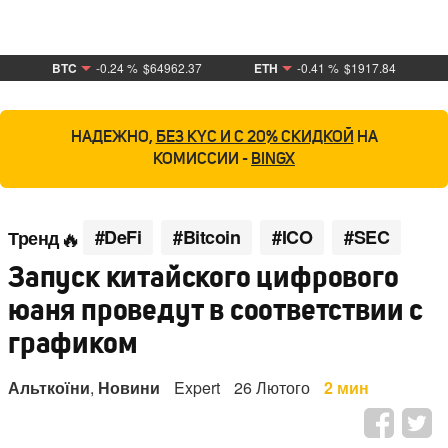
BTC
-0.24 %
$64962.37
ETH
-0.41 %
$1917.84
НАДЕЖНО,
БЕЗ KYC И С 20% СКИДКОЙ
НА
КОМИССИИ -
BINGX
#DeFi
#Bitcoin
#ICO
#SEC
Тренд
Запуск китайского цифрового
юаня проведут в соответствии с
графиком
Альткоїни
,
Новини
Expert
26 Лютого
2 мин