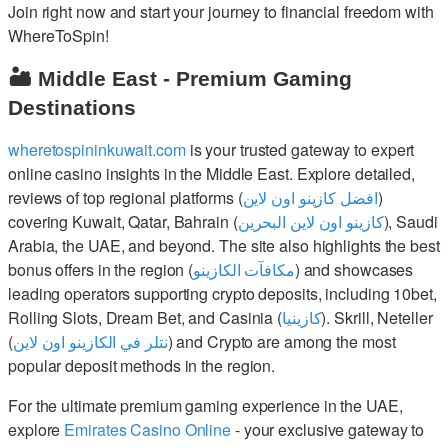
Join right now and start your journey to financial freedom with
WhereToSpin!
🏜️ Middle East - Premium Gaming
Destinations
wheretospininkuwait.com
is your trusted gateway to expert
online casino insights in the Middle East. Explore detailed,
reviews of top regional platforms (
افضل كازينو اون لاين
)
covering Kuwait, Qatar, Bahrain (
كازينو اون لاين البحرين
), Saudi
Arabia, the UAE, and beyond. The site also highlights the best
bonus offers in the region (
مكافآت الكازينو
) and showcases
leading operators supporting crypto deposits, including 10bet,
Rolling Slots, Dream Bet, and Casinia (
كازينيا
). Skrill, Neteller
(
نتلر في الكازينو اون لاين
) and Crypto are among the most
popular deposit methods in the region.
For the ultimate premium gaming experience in the UAE,
explore
Emirates Casino Online
- your exclusive gateway to