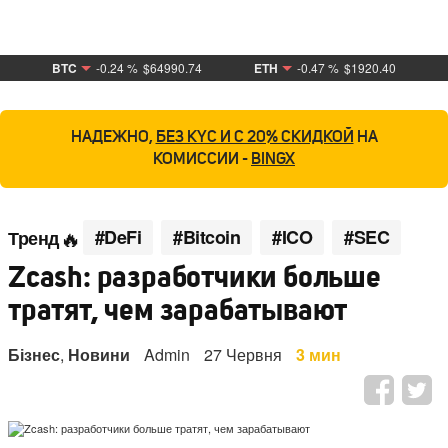
BTC
-0.24 %
$64990.74
ETH
-0.47 %
$1920.40
НАДЕЖНО,
БЕЗ KYC И С 20% СКИДКОЙ
НА
КОМИССИИ -
BINGX
#DeFi
#Bitcoin
#ICO
#SEC
Тренд
Zcash: разработчики больше
тратят, чем зарабатывают
Бізнес
,
Новини
Admin
27 Червня
3 мин