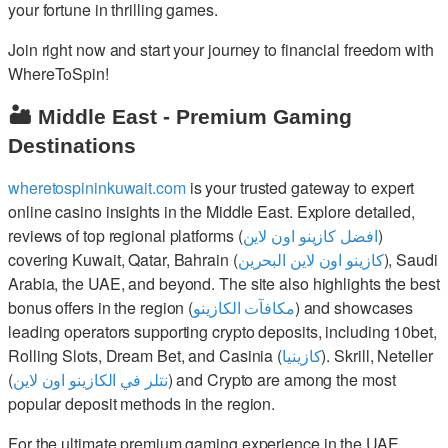
your fortune in thrilling games.
Join right now and start your journey to financial freedom with
WhereToSpin!
🏜️ Middle East - Premium Gaming
Destinations
wheretospininkuwait.com
is your trusted gateway to expert
online casino insights in the Middle East. Explore detailed,
reviews of top regional platforms (
افضل كازينو اون لاين
)
covering Kuwait, Qatar, Bahrain (
كازينو اون لاين البحرين
), Saudi
Arabia, the UAE, and beyond. The site also highlights the best
bonus offers in the region (
مكافآت الكازينو
) and showcases
leading operators supporting crypto deposits, including 10bet,
Rolling Slots, Dream Bet, and Casinia (
كازينيا
). Skrill, Neteller
(
نتلر في الكازينو اون لاين
) and Crypto are among the most
popular deposit methods in the region.
For the ultimate premium gaming experience in the UAE,