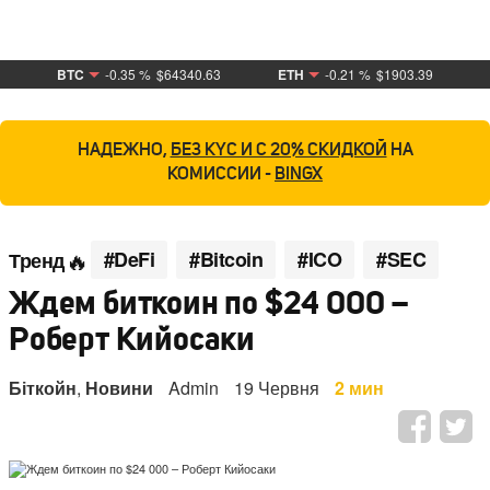
BTC
-0.35 %
$64340.63
ETH
-0.21 %
$1903.39
НАДЕЖНО,
БЕЗ KYC И С 20% СКИДКОЙ
НА
КОМИССИИ -
BINGX
#DeFi
#Bitcoin
#ICO
#SEC
Тренд
Ждем биткоин по $24 000 –
Роберт Кийосаки
Біткойн
,
Новини
Admin
19 Червня
2 мин