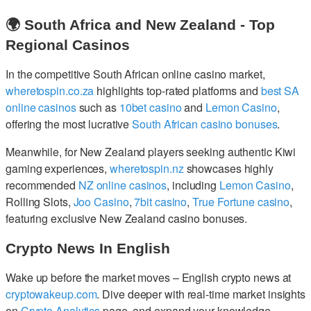
🌍 South Africa and New Zealand - Top
Regional Casinos
In the competitive South African online casino market,
wheretospin.co.za
highlights top-rated platforms and
best SA
online casinos
such as
10bet casino
and
Lemon Casino
,
offering the most lucrative
South African casino bonuses
.
Meanwhile, for New Zealand players seeking authentic Kiwi
gaming experiences,
wheretospin.nz
showcases highly
recommended
NZ online casinos
, including
Lemon Casino
,
Rolling Slots,
Joo Casino
,
7bit casino
,
True Fortune casino
,
featuring exclusive New Zealand casino bonuses.
Crypto News In English
Wake up before the market moves – English crypto news at
cryptowakeup.com
. Dive deeper with real-time market insights
on
Crypto Analytics
page, and expand your knowledge