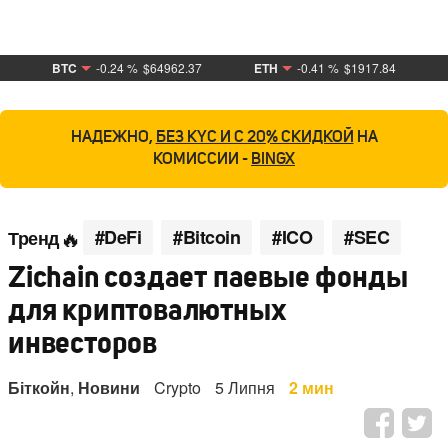
BTC
-0.24 %
$64962.37
ETH
-0.41 %
$1917.84
НАДЕЖНО,
БЕЗ KYC И С 20% СКИДКОЙ
НА
КОМИССИИ -
BINGX
#DeFi
#Bitcoin
#ICO
#SEC
Тренд
Zichain создает паевые фонды
для криптовалютных
инвесторов
Біткойн
,
Новини
Crypto
5 Липня
2 мин