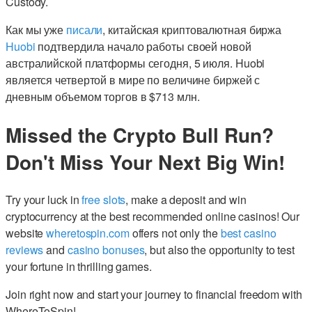
Custody.
Как мы уже
писали
, китайская криптовалютная биржа
Huobi
подтвердила начало работы своей новой
австралийской платформы сегодня, 5 июля. Huobi
является четвертой в мире по величине биржей с
дневным объемом торгов в $713 млн.
Missed the Crypto Bull Run?
Don't Miss Your Next Big Win!
Try your luck in
free slots
, make a deposit and win
cryptocurrency at the best recommended online casinos! Our
website
wheretospin.com
offers not only the
best casino
reviews
and
casino bonuses
, but also the opportunity to test
your fortune in thrilling games.
Join right now and start your journey to financial freedom with
WhereToSpin!