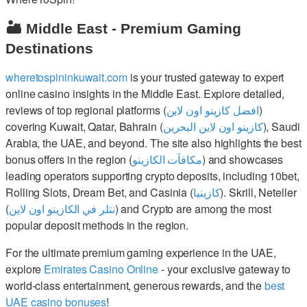
🏜️ Middle East - Premium Gaming
Destinations
wheretospininkuwait.com
is your trusted gateway to expert
online casino insights in the Middle East. Explore detailed,
reviews of top regional platforms (
افضل كازينو اون لاين
)
covering Kuwait, Qatar, Bahrain (
كازينو اون لاين البحرين
), Saudi
Arabia, the UAE, and beyond. The site also highlights the best
bonus offers in the region (
مكافآت الكازينو
) and showcases
leading operators supporting crypto deposits, including 10bet,
Rolling Slots, Dream Bet, and Casinia (
كازينيا
). Skrill, Neteller
(
نتلر في الكازينو اون لاين
) and Crypto are among the most
popular deposit methods in the region.
For the ultimate premium gaming experience in the UAE,
explore
Emirates Casino Online
- your exclusive gateway to
world-class entertainment, generous rewards, and the
best
UAE casino bonuses
!