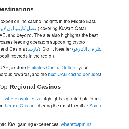
Destinations
 expert online casino insights in the Middle East.
افضل كازينو اون لاين
) covering Kuwait, Qatar,
UAE, and beyond. The site also highlights the best
cases leading operators supporting crypto
 and Casinia (
كازينيا
). Skrill, Neteller (
نتلر في الكازينو
osit methods in the region.
 UAE, explore
Emirates Casino Online
- your
enerous rewards, and the
best UAE casino bonuses
!
Top Regional Casinos
et,
wheretospin.co.za
highlights top-rated platforms
nd
Lemon Casino
, offering the most lucrative
South
ntic Kiwi gaming experiences,
wheretospin.nz