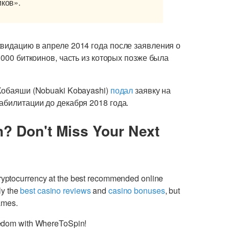
иков».
квидацию в апреле 2014 года после заявления о
 000 биткоинов, часть из которых позже была
Кобаяши (Nobuaki Kobayashi)
подал
заявку на
абилитации до декабря 2018 года.
n? Don't Miss Your Next
cryptocurrency at the best recommended online
ly the
best casino reviews
and
casino bonuses
, but
games.
freedom with WhereToSpin!