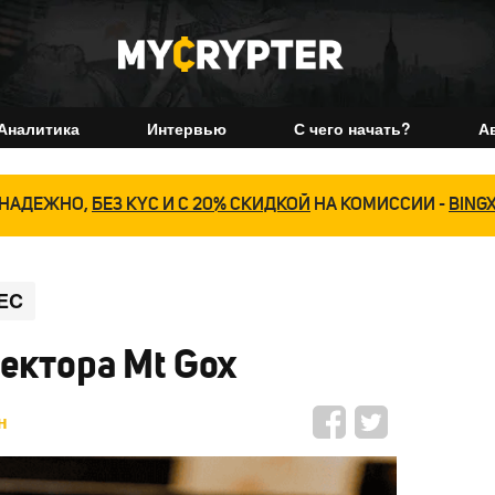
Аналитика
Интервью
С чего начать?
А
НАДЕЖНО,
БЕЗ KYC И С 20% СКИДКОЙ
НА КОМИССИИ -
BING
EC
ектора Mt Gox
н