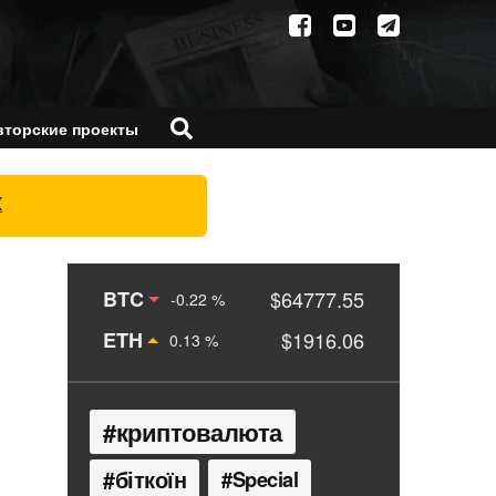
вторские проекты
X
BTC
$64777.55
-0.22 %
ETH
$1916.06
0.13 %
криптовалюта
біткоїн
Special