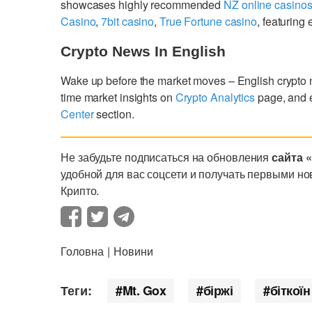
showcases highly recommended
NZ online casino
Casino
,
7bit casino
,
True Fortune casino
, featurin
Crypto News In English
Wake up before the market moves – English crypto
time market insights on
Crypto Analytics
page, and 
Center
section.
Не забудьте подписаться на обновления
сайта 
удобной для вас соцсети и получать первыми но
Крипто.
Головна
Новини
Теги:
Mt. Gox
біржі
біткоїн