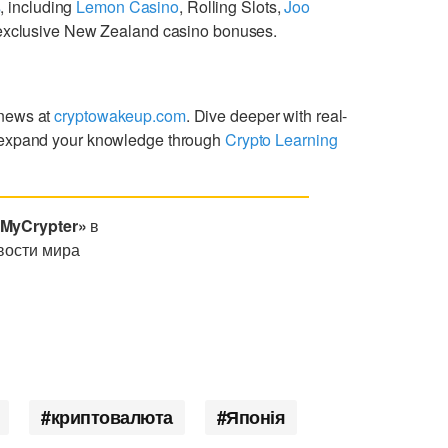
s
, including
Lemon Casino
, Rolling Slots,
Joo
g exclusive New Zealand casino bonuses.
 news at
cryptowakeup.com
. Dive deeper with real-
expand your knowledge through
Crypto Learning
«MyCrypter»
в
вости мира
криптовалюта
Японія