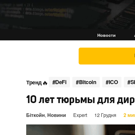
Новости
#DeFi
#Bitcoin
#ICO
#S
Тренд
10 лет тюрьмы для дир
Біткойн
,
Новини
Expert
12 Грудня
2 ми