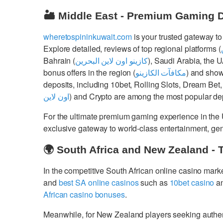
🏜️ Middle East - Premium Gaming 
wheretospininkuwait.com
is your trusted gateway to
Explore detailed, reviews of top regional platforms (
Bahrain (
كازينو اون لاين البحرين
), Saudi Arabia, the 
bonus offers in the region (
مكافآت الكازينو
) and show
deposits, including 10bet, Rolling Slots, Dream Bet,
اون لاين
) and Crypto are among the most popular dep
For the ultimate premium gaming experience in the
exclusive gateway to world-class entertainment, g
🌍 South Africa and New Zealand - 
In the competitive South African online casino mark
and
best SA online casinos
such as
10bet casino
a
African casino bonuses
.
Meanwhile, for New Zealand players seeking authe