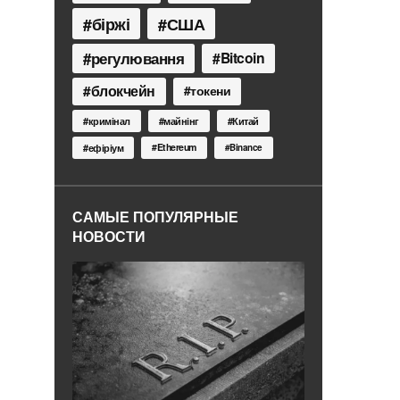
біржі
США
регулювання
Bitcoin
блокчейн
токени
кримінал
майнінг
Китай
Ethereum
ефіріум
Binance
САМЫЕ ПОПУЛЯРНЫЕ
НОВОСТИ