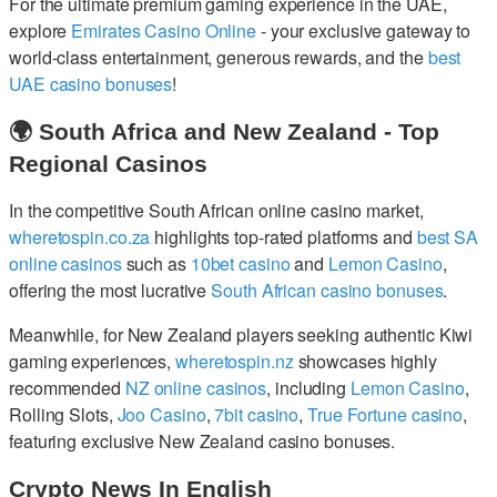
For the ultimate premium gaming experience in the UAE,
explore
Emirates Casino Online
- your exclusive gateway to
world-class entertainment, generous rewards, and the
best
UAE casino bonuses
!
🌍 South Africa and New Zealand - Top
Regional Casinos
In the competitive South African online casino market,
wheretospin.co.za
highlights top-rated platforms and
best SA
online casinos
such as
10bet casino
and
Lemon Casino
,
offering the most lucrative
South African casino bonuses
.
Meanwhile, for New Zealand players seeking authentic Kiwi
gaming experiences,
wheretospin.nz
showcases highly
recommended
NZ online casinos
, including
Lemon Casino
,
Rolling Slots,
Joo Casino
,
7bit casino
,
True Fortune casino
,
featuring exclusive New Zealand casino bonuses.
Crypto News In English