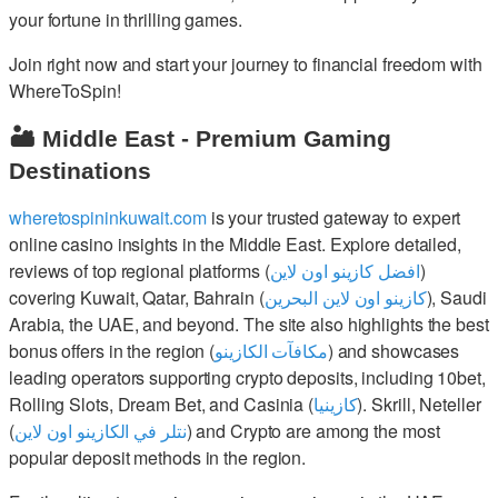
your fortune in thrilling games.
Join right now and start your journey to financial freedom with
WhereToSpin!
🏜️ Middle East - Premium Gaming
Destinations
wheretospininkuwait.com
is your trusted gateway to expert
online casino insights in the Middle East. Explore detailed,
reviews of top regional platforms (
افضل كازينو اون لاين
)
covering Kuwait, Qatar, Bahrain (
كازينو اون لاين البحرين
), Saudi
Arabia, the UAE, and beyond. The site also highlights the best
bonus offers in the region (
مكافآت الكازينو
) and showcases
leading operators supporting crypto deposits, including 10bet,
Rolling Slots, Dream Bet, and Casinia (
كازينيا
). Skrill, Neteller
(
نتلر في الكازينو اون لاين
) and Crypto are among the most
popular deposit methods in the region.