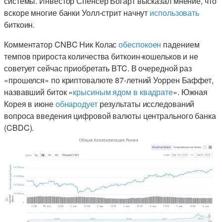
системы. Инвестор Спенсер Богарт высказал мнение, что
вскоре многие банки Уолл-стрит начнут
использовать
биткоин.
Комментатор CNBC Ник Колас
обеспокоен
падением
темпов прироста количества биткоин-кошельков и не
советует сейчас приобретать BTC. В очередной раз
«прошелся» по криптовалюте 87-летний Уоррен Баффет,
назвавший биток «
крысиным ядом в квадрате
». Южная
Корея в июне
обнародует
результаты исследований
вопроса введения цифровой валюты центрального банка
(CBDC).