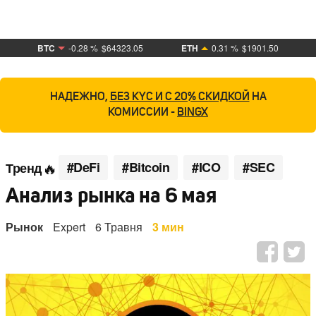
BTC
-0.28 %
$64323.05
ETH
0.31 %
$1901.50
НАДЕЖНО,
БЕЗ KYC И С 20% СКИДКОЙ
НА
КОМИССИИ -
BINGX
#DeFi
#Bitcoin
#ICO
#SEC
Тренд
Анализ рынка на 6 мая
Рынок
Expert
6 Травня
3 мин