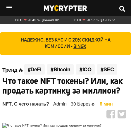
BTC
-0.42 %
$64443.02
ETH
-0.17 %
$1906.51
НАДЕЖНО,
БЕЗ KYC И С 20% СКИДКОЙ
НА
КОМИССИИ -
BINGX
#DeFi
#Bitcoin
#ICO
#SEC
Тренд
Что такое NFT токены? Или, как
продать картинку за миллион?
NFT
,
С чего начать?
Admin
30 Березня
6 мин