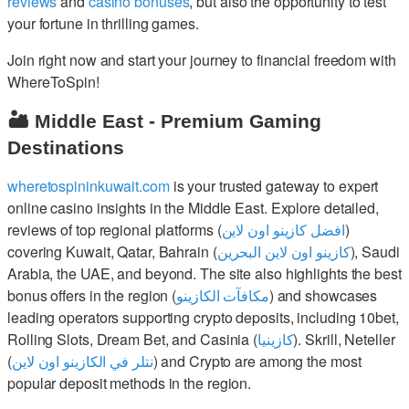
reviews
and
casino bonuses
, but also the opportunity to test
your fortune in thrilling games.
Join right now and start your journey to financial freedom with
WhereToSpin!
🏜️ Middle East - Premium Gaming
Destinations
wheretospininkuwait.com
is your trusted gateway to expert
online casino insights in the Middle East. Explore detailed,
reviews of top regional platforms (
افضل كازينو اون لاين
)
covering Kuwait, Qatar, Bahrain (
كازينو اون لاين البحرين
), Saudi
Arabia, the UAE, and beyond. The site also highlights the best
bonus offers in the region (
مكافآت الكازينو
) and showcases
leading operators supporting crypto deposits, including 10bet,
Rolling Slots, Dream Bet, and Casinia (
كازينيا
). Skrill, Neteller
(
نتلر في الكازينو اون لاين
) and Crypto are among the most
popular deposit methods in the region.