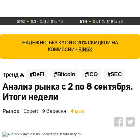
BTC
0.37 %
$64815.40
ETH
0.51 %
$1912.36
НАДЕЖНО,
БЕЗ KYC И С 20% СКИДКОЙ
НА
КОМИССИИ -
BINGX
#DeFi
#Bitcoin
#ICO
#SEC
Тренд
Анализ рынка с 2 по 8 сентября.
Итоги недели
Рынок
Expert
9 Вересня
4 мин