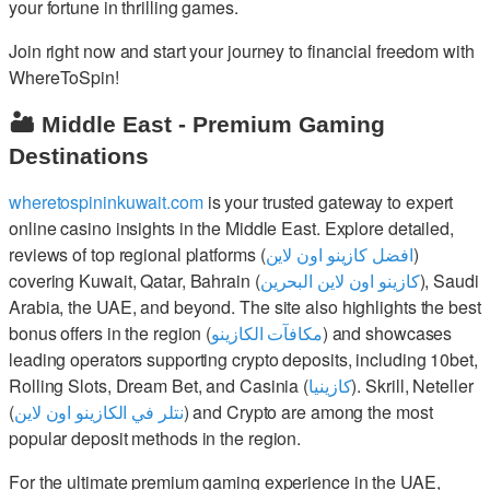
your fortune in thrilling games.
Join right now and start your journey to financial freedom with
WhereToSpin!
🏜️ Middle East - Premium Gaming
Destinations
wheretospininkuwait.com
is your trusted gateway to expert
online casino insights in the Middle East. Explore detailed,
reviews of top regional platforms (
افضل كازينو اون لاين
)
covering Kuwait, Qatar, Bahrain (
كازينو اون لاين البحرين
), Saudi
Arabia, the UAE, and beyond. The site also highlights the best
bonus offers in the region (
مكافآت الكازينو
) and showcases
leading operators supporting crypto deposits, including 10bet,
Rolling Slots, Dream Bet, and Casinia (
كازينيا
). Skrill, Neteller
(
نتلر في الكازينو اون لاين
) and Crypto are among the most
popular deposit methods in the region.
For the ultimate premium gaming experience in the UAE,