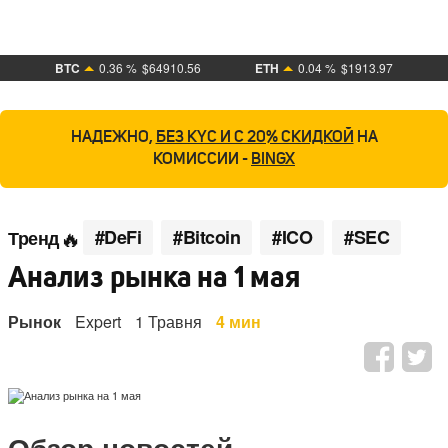
BTC
0.36 %
$64910.56
ETH
0.04 %
$1913.97
НАДЕЖНО,
БЕЗ KYC И С 20% СКИДКОЙ
НА
КОМИССИИ -
BINGX
#DeFi
#Bitcoin
#ICO
#SEC
Тренд
Анализ рынка на 1 мая
Рынок
Expert
1 Травня
4 мин
Обзор новостей