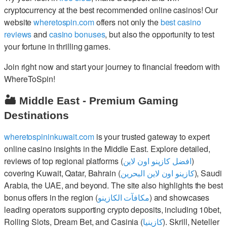
cryptocurrency at the best recommended online casinos! Our
website
wheretospin.com
offers not only the
best casino
reviews
and
casino bonuses
, but also the opportunity to test
your fortune in thrilling games.
Join right now and start your journey to financial freedom with
WhereToSpin!
🏜️ Middle East - Premium Gaming
Destinations
wheretospininkuwait.com
is your trusted gateway to expert
online casino insights in the Middle East. Explore detailed,
reviews of top regional platforms (
افضل كازينو اون لاين
)
covering Kuwait, Qatar, Bahrain (
كازينو اون لاين البحرين
), Saudi
Arabia, the UAE, and beyond. The site also highlights the best
bonus offers in the region (
مكافآت الكازينو
) and showcases
leading operators supporting crypto deposits, including 10bet,
Rolling Slots, Dream Bet, and Casinia (
كازينيا
). Skrill, Neteller