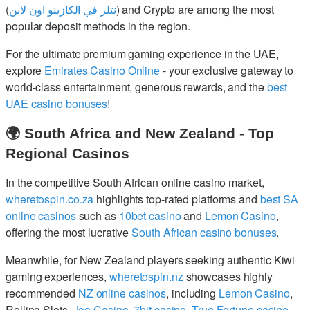
(
نتلر في الكازينو اون لاين
) and Crypto are among the most
popular deposit methods in the region.
For the ultimate premium gaming experience in the UAE,
explore
Emirates Casino Online
- your exclusive gateway to
world-class entertainment, generous rewards, and the
best
UAE casino bonuses
!
🌍 South Africa and New Zealand - Top
Regional Casinos
In the competitive South African online casino market,
wheretospin.co.za
highlights top-rated platforms and
best SA
online casinos
such as
10bet casino
and
Lemon Casino
,
offering the most lucrative
South African casino bonuses
.
Meanwhile, for New Zealand players seeking authentic Kiwi
gaming experiences,
wheretospin.nz
showcases highly
recommended
NZ online casinos
, including
Lemon Casino
,
Rolling Slots,
Joo Casino
,
7bit casino
,
True Fortune casino
,