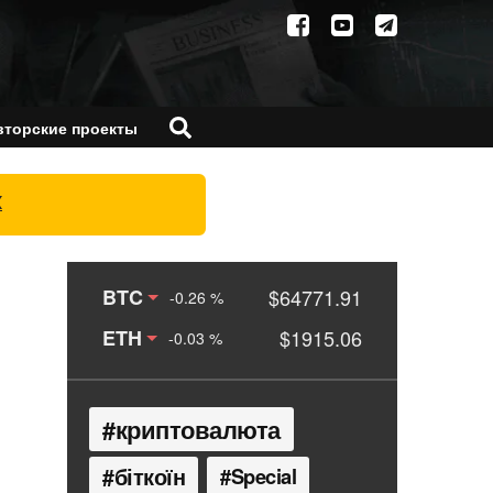
вторские проекты
X
BTC
$64771.91
-0.26 %
ETH
$1915.06
-0.03 %
криптовалюта
біткоїн
Special