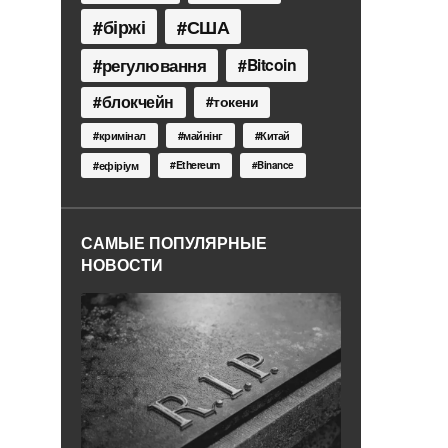
біржі
США
регулювання
Bitcoin
блокчейн
токени
кримінал
майнінг
Китай
Ethereum
ефіріум
Binance
САМЫЕ ПОПУЛЯРНЫЕ
НОВОСТИ