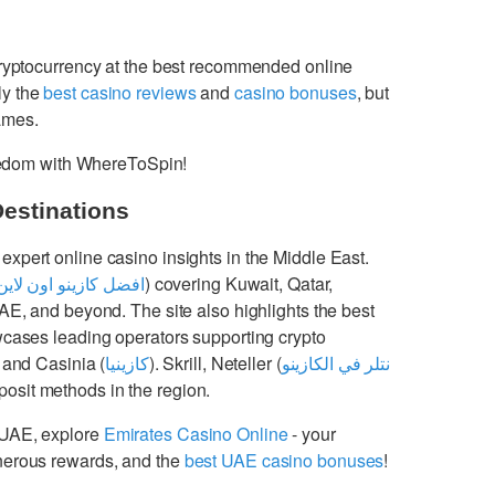
cryptocurrency at the best recommended online
ly the
best casino reviews
and
casino bonuses
, but
games.
freedom with WhereToSpin!
Destinations
 expert online casino insights in the Middle East.
افضل كازينو اون لاين
) covering Kuwait, Qatar,
UAE, and beyond. The site also highlights the best
cases leading operators supporting crypto
 and Casinia (
كازينيا
). Skrill, Neteller (
نتلر في الكازينو
osit methods in the region.
 UAE, explore
Emirates Casino Online
- your
enerous rewards, and the
best UAE casino bonuses
!