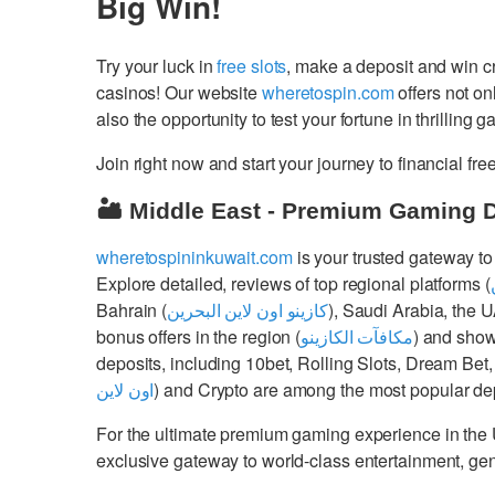
Big Win!
Try your luck in
free slots
, make a deposit and win 
casinos! Our website
wheretospin.com
offers not on
also the opportunity to test your fortune in thrilling 
Join right now and start your journey to financial 
🏜️ Middle East - Premium Gaming 
wheretospininkuwait.com
is your trusted gateway to
Explore detailed, reviews of top regional platforms (
Bahrain (
كازينو اون لاين البحرين
), Saudi Arabia, the 
bonus offers in the region (
مكافآت الكازينو
) and show
deposits, including 10bet, Rolling Slots, Dream Bet,
اون لاين
) and Crypto are among the most popular dep
For the ultimate premium gaming experience in the
exclusive gateway to world-class entertainment, g