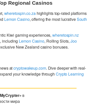
Top Regional Casinos
et,
wheretospin.co.za
highlights top-rated platforms
nd
Lemon Casino
, offering the most lucrative
South
ntic Kiwi gaming experiences,
wheretospin.nz
s
, including
Lemon Casino
, Rolling Slots,
Joo
g exclusive New Zealand casino bonuses.
 news at
cryptowakeup.com
. Dive deeper with real-
expand your knowledge through
Crypto Learning
«MyCrypter»
в
вости мира