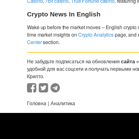
Casino
,
7bit casino
,
True Fortune casino
, featurin
Crypto News In English
Wake up before the market moves – English crypto
time market insights on
Crypto Analytics
page, and 
Center
section.
Не забудьте подписаться на обновления
сайта 
удобной для вас соцсети и получать первыми но
Крипто.
Головна
Аналитика