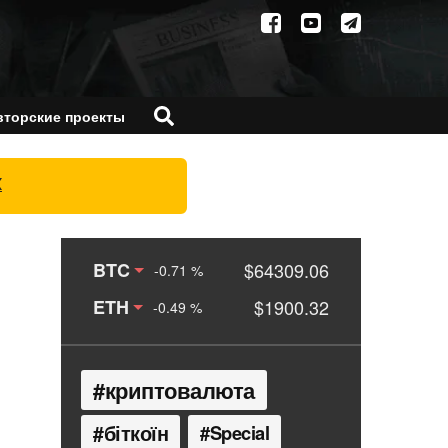
вторские проекты
X
BTC
$64309.06
-0.71 %
ETH
$1900.32
-0.49 %
криптовалюта
біткоїн
Special