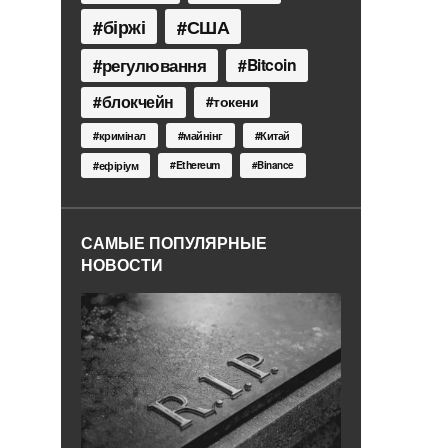
біржі
США
регулювання
Bitcoin
блокчейн
токени
кримінал
майнінг
Китай
Ethereum
ефіріум
Binance
САМЫЕ ПОПУЛЯРНЫЕ
НОВОСТИ