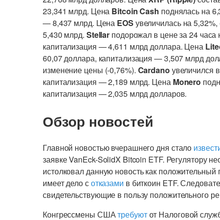
23,341 млрд. Цена
Bitcoin Cash
поднялась на 6,
— 8,437 млрд. Цена
EOS
увеличилась на 5,32%,
5,430 млрд.
Stellar
подорожал в цене за 24 часа 
капитализация — 4,611 млрд доллара. Цена
Lit
60,07 доллара, капитализация — 3,507 млрд до
изменение цены (-0,76%).
Cardano
увеличился в
капитализация — 2,189 млрд. Цена
Monero
подн
капитализация — 2,035 млрд долларов.
Обзор новостей
Главной новостью вчерашнего дня стало
извест
заявке VanEck-SolidX Bitcoin ETF. Регулятору
истолковал данную новость как положительный 
имеет дело с
отказами
в биткоин ETF. Следовате
свидетельствующие в пользу положительного р
Конгрессмены США
требуют
от Налоговой служб