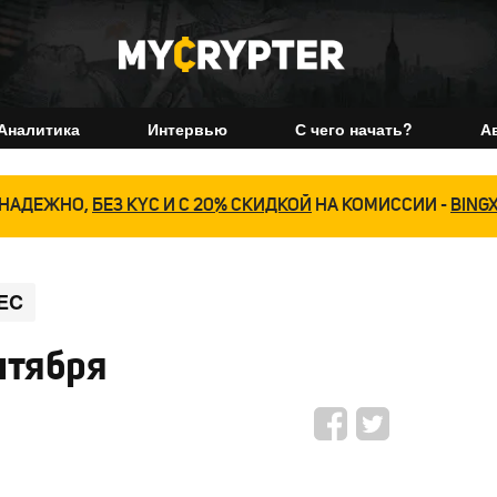
Аналитика
Интервью
С чего начать?
А
НАДЕЖНО,
БЕЗ KYC И С 20% СКИДКОЙ
НА КОМИССИИ -
BING
EC
нтября