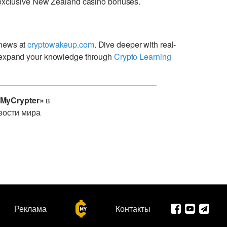
g exclusive New Zealand casino bonuses.
 news at
cryptowakeup.com
. Dive deeper with real-
expand your knowledge through
Crypto Learning
«MyCrypter»
в
вости мира
Реклама
Контакты