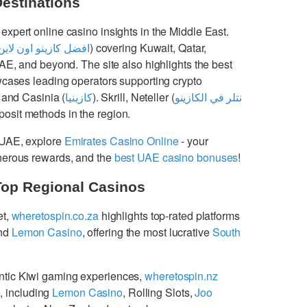
Destinations
 expert online casino insights in the Middle East.
افضل كازينو اون لاين
) covering Kuwait, Qatar,
UAE, and beyond. The site also highlights the best
cases leading operators supporting crypto
 and Casinia (
كازينيا
). Skrill, Neteller (
نتلر في الكازينو
osit methods in the region.
 UAE, explore
Emirates Casino Online
- your
enerous rewards, and the
best UAE casino bonuses
!
Top Regional Casinos
et,
wheretospin.co.za
highlights top-rated platforms
nd
Lemon Casino
, offering the most lucrative
South
ntic Kiwi gaming experiences,
wheretospin.nz
s
, including
Lemon Casino
, Rolling Slots,
Joo