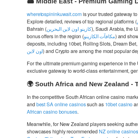
🏜️ Middle East - Premium Gaming 
wheretospininkuwait.com
is your trusted gateway to
Explore detailed, reviews of top regional platforms (
Bahrain (
كازينو اون لاين البحرين
), Saudi Arabia, the 
bonus offers in the region (
مكافآت الكازينو
) and show
deposits, including 10bet, Rolling Slots, Dream Bet,
اون لاين
) and Crypto are among the most popular dep
For the ultimate premium gaming experience in the
exclusive gateway to world-class entertainment, g
🌍 South Africa and New Zealand - 
In the competitive South African online casino mark
and
best SA online casinos
such as
10bet casino
a
African casino bonuses
.
Meanwhile, for New Zealand players seeking authe
showcases highly recommended
NZ online casino