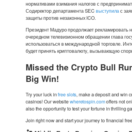
нормативами взимания налогов с предпринимате
Содиректор департамента SEC
выступила
с зая
защиты против незаконных ICO.
Президент Мадуро продолжает рекламировать н
очередном телевизионном обращении глава гос
использоваться в международной торговле. Интер
будет принять криптовалюту, вызывающую спор
Missed the Crypto Bull Ru
Big Win!
Try your luck in
free slots
, make a deposit and win 
casinos! Our website
wheretospin.com
offers not on
also the opportunity to test your fortune in thrilling 
Join right now and start your journey to financial 