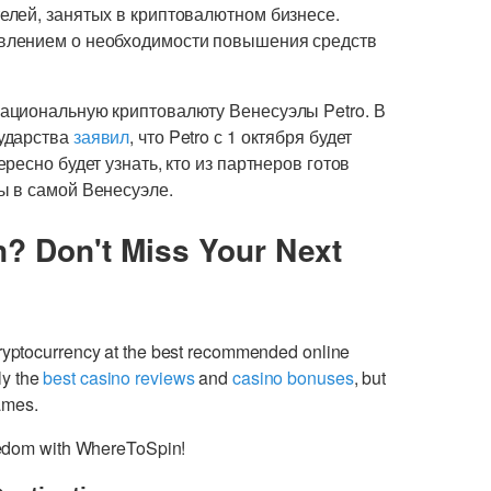
лей, занятых в криптовалютном бизнесе.
влением о необходимости повышения средств
ациональную криптовалюту Венесуэлы Petro. В
ударства
заявил
, что Petro с 1 октября будет
есно будет узнать, кто из партнеров готов
ы в самой Венесуэле.
n? Don't Miss Your Next
cryptocurrency at the best recommended online
ly the
best casino reviews
and
casino bonuses
, but
games.
freedom with WhereToSpin!