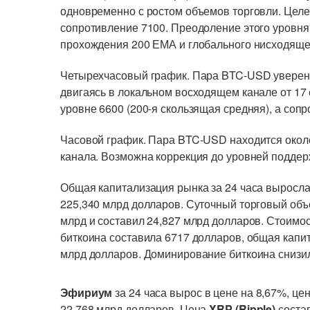
одновременно с ростом объемов торговли. Цел
сопротивление 7100. Преодоление этого уровня
прохождения 200 ЕМА и глобального нисходящег
Четырехчасовый график. Пара BTC-USD уверенно
двигаясь в локальном восходящем канале от 17 
уровне 6600 (200-я скользящая средняя), а соп
Часовой график. Пара BTC-USD находится окол
канала. Возможна коррекция до уровней поддерж
Общая капитализация рынка за 24 часа выросла 
225,340 млрд долларов. Суточный торговый объ
млрд и составил 24,827 млрд долларов. Стоимо
биткоина составила 6717 долларов, общая капи
млрд долларов. Доминирование биткоина снизил
Эфириум
за 24 часа вырос в цене на 8,67%, це
22,768 млрд долларов. Цена
XRP (Ripple)
состав