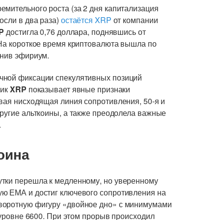
емительного роста (за 2 дня капитализация
осли в два раза)
остаётся XRP
от компании
P
достигла 0,76 доллара, поднявшись от
 На короткое время криптовалюта вышла по
снив эфириум.
чной фиксации спекулятивных позиций
фик
XRP
показывает явные признаки
вая нисходящая линия сопротивления, 50-я и
другие альткоины, а также преодолела важные
.
оина
утки перешла к медленному, но уверенному
ую ЕМА и достиг ключевого сопротивления на
воротную фигуру «двойное дно» с минимумами
а уровне 6600. При этом прорыв происходил