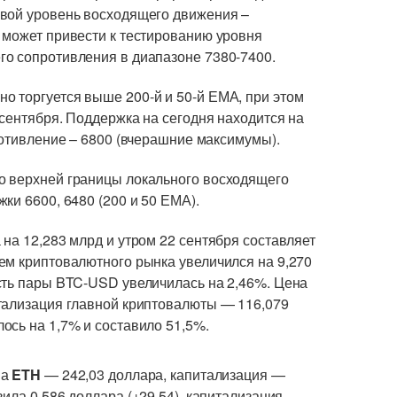
евой уровень восходящего движения –
 может привести к тестированию уровня
о сопротивления в диапазоне 7380-7400.
 торгуется выше 200-й и 50-й ЕМА, при этом
сентября. Поддержка на сегодня находится на
ротивление – 6800 (вчерашние максимумы).
о верхней границы локального восходящего
ки 6600, 6480 (200 и 50 ЕМА).
на 12,283 млрд и утром 22 сентября составляет
ем криптовалютного рынка увеличился на 9,270
сть пары BTC-USD увеличилась на 2,46%. Цена
тализация главной криптовалюты — 116,079
ось на 1,7% и составило 51,5%.
на
ETH
— 242,03 доллара, капитализация —
ила 0,586 доллара (+29,54), капитализация —