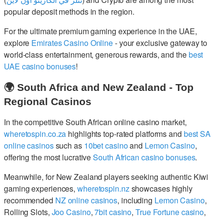
popular deposit methods in the region.
For the ultimate premium gaming experience in the UAE,
explore
Emirates Casino Online
- your exclusive gateway to
world-class entertainment, generous rewards, and the
best
UAE casino bonuses
!
🌍 South Africa and New Zealand - Top
Regional Casinos
In the competitive South African online casino market,
wheretospin.co.za
highlights top-rated platforms and
best SA
online casinos
such as
10bet casino
and
Lemon Casino
,
offering the most lucrative
South African casino bonuses
.
Meanwhile, for New Zealand players seeking authentic Kiwi
gaming experiences,
wheretospin.nz
showcases highly
recommended
NZ online casinos
, including
Lemon Casino
,
Rolling Slots,
Joo Casino
,
7bit casino
,
True Fortune casino
,