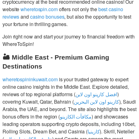
cryptocurrency at the best recommended online casinos! Our
website
wheretospin.com
offers not only the
best casino
reviews
and
casino bonuses
, but also the opportunity to test
your fortune in thrilling games.
Join right now and start your journey to financial freedom with
WhereToSpin!
🏜️ Middle East - Premium Gaming
Destinations
wheretospininkuwait.com
is your trusted gateway to expert
online casino insights in the Middle East. Explore detailed,
reviews of top regional platforms (
افضل كازينو اون لاين
)
covering Kuwait, Qatar, Bahrain (
كازينو اون لاين البحرين
), Saudi
Arabia, the UAE, and beyond. The site also highlights the best
bonus offers in the region (
مكافآت الكازينو
) and showcases
leading operators supporting crypto deposits, including 10bet,
Rolling Slots, Dream Bet, and Casinia (
كازينيا
). Skrill, Neteller
(
نتلر في الكازينو اون لاين
) and Crypto are among the most