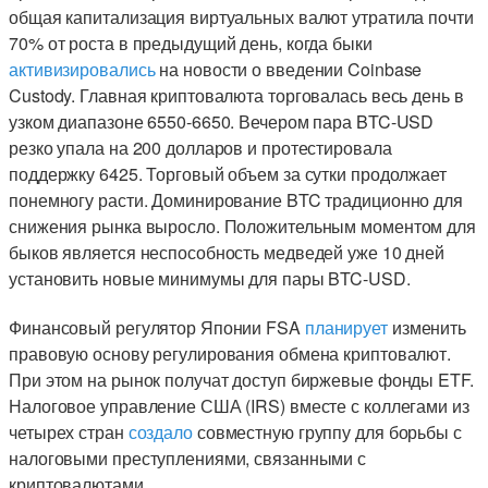
общая капитализация виртуальных валют утратила почти
70% от роста в предыдущий день, когда быки
активизировались
на новости о введении Coinbase
Custody. Главная криптовалюта торговалась весь день в
узком диапазоне 6550-6650. Вечером пара BTC-USD
резко упала на 200 долларов и протестировала
поддержку 6425. Торговый объем за сутки продолжает
понемногу расти. Доминирование BTC традиционно для
снижения рынка выросло. Положительным моментом для
быков является неспособность медведей уже 10 дней
установить новые минимумы для пары BTC-USD.
Финансовый регулятор Японии FSA
планирует
изменить
правовую основу регулирования обмена криптовалют.
При этом на рынок получат доступ биржевые фонды ETF.
Налоговое управление США (IRS) вместе с коллегами из
четырех стран
создало
совместную группу для борьбы с
налоговыми преступлениями, связанными с
криптовалютами.