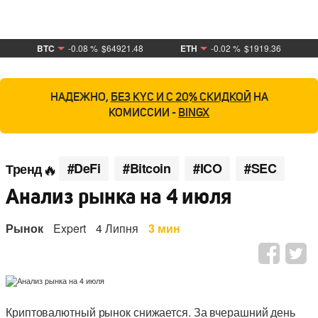
BTC
-0.08 %
$64921.48
ETH
-0.02 %
$1919.36
НАДЕЖНО,
БЕЗ KYC И С 20% СКИДКОЙ
НА
КОМИССИИ -
BINGX
#DeFi
#Bitcoin
#ICO
#SEC
Тренд
Анализ рынка на 4 июля
Рынок
Expert
4 Липня
3 мин
Криптовалютный рынок снижается. За вчерашний день